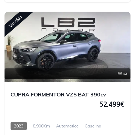
Vendido
13
CUPRA FORMENTOR VZ5 BAT 390cv
52.499€
2023
8,900Km
Automatico
Gasolina