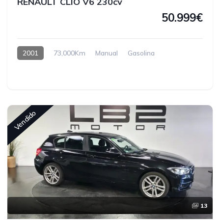
RENAULT CLIO V6 230cv
50.999€
2001
73,000Km
Manual
Gasolina
Vendido
13