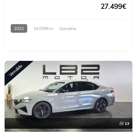
27.499€
2022
16,000Km
Gasolina
Vendido
13