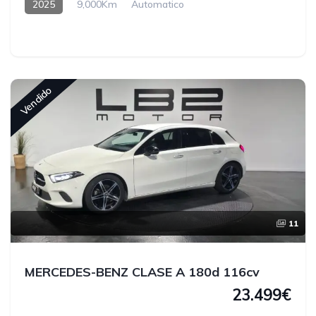
2025
9,000Km
Automatico
Hybrido enchufable
Vendido
11
MERCEDES-BENZ CLASE A 180d 116cv
23.499€