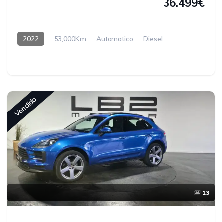
36.499€
2022
53,000Km
Automatico
Diesel
Vendido
13