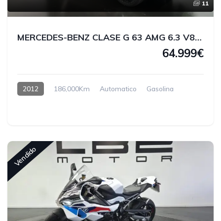
11
MERCEDES-BENZ CLASE G 63 AMG 6.3 V8 BITURBO – 544 CV | KIT BRABUS
64.999€
2012
186,000Km
Automatico
Gasolina
Vendido