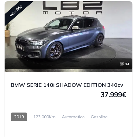
Vendido
14
BMW SERIE 140i SHADOW EDITION 340cv
37.999€
2019
123,000Km
Automatico
Gasolina