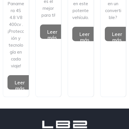
es el
Paname
en este
en un
mejor
ra 4S
potente
converti
para ti!
4.8 V8
vehículo.
ble?
400cv .
¡Protecc
Leer
Leer
Leer
más
ión y
más
más
tecnolo
gía en
cada
viaje!
Leer
más