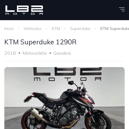
Inicio
Vehículos
KTM
Superduke
KTM Superduk
KTM Superduke 1290R
2018
Motocicleta
Gasolina