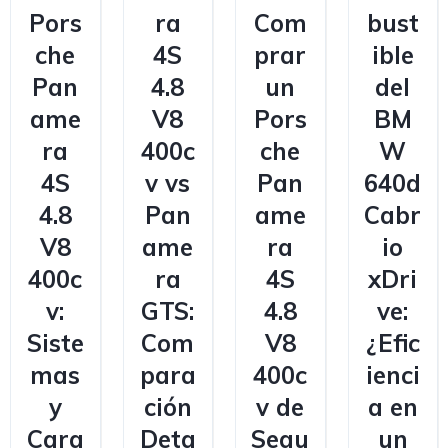
Pors
ra
Com
bust
che
4S
prar
ible
Pan
4.8
un
del
ame
V8
Pors
BM
ra
400c
che
W
4S
v vs
Pan
640d
4.8
Pan
ame
Cabr
V8
ame
ra
io
400c
ra
4S
xDri
v:
GTS:
4.8
ve:
Siste
Com
V8
¿Efic
mas
para
400c
ienci
y
ción
v de
a en
Cara
Deta
Segu
un