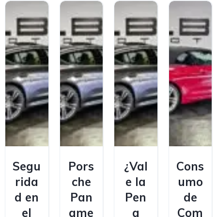
Segu
Pors
¿Val
Cons
rida
che
e la
umo
d en
Pan
Pen
de
el
ame
a
Com