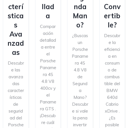
cterí
llad
nda
Conv
stica
a
Man
ertib
s
o?
le?
Compar
Ava
ación
¿Buscas
Descubr
detallad
nzad
un
e la
a entre
Porsche
eficienci
as
el
Paname
a en
Porsche
Descubr
ra 4S
consum
Paname
e las
4.8 V8
o de
ra 4S
avanza
de
combus
4.8 V8
das
Segund
tible del
400cv y
caracter
a
BMW
el
ísticas
Mano?
640d
Paname
de
Descubr
Cabrio
ra GTS .
segurid
e si vale
xDrive .
¡Descub
ad del
la pena
¿Es
re cuál
Porsche
invertir
posible