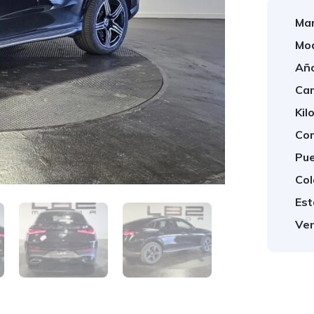
Mar
Mod
Año
Cam
Kil
Com
Pue
Col
Est
Ven