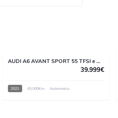
1
2
AUDI A6 AVANT SPORT 55 TFSI e QUATTRO 367 CV
39.999€
2021
65,000Km
Automatico
Hybrido enchufable