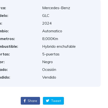
ca:
Mercedes-Benz
elo:
GLC
:
2024
bio:
Automatico
ometros:
8,000Km
bustible:
Hybrido enchufable
rtas:
5-puertas
or:
Negro
ado:
Ocasión
dido:
Vendido
Share
Tweet