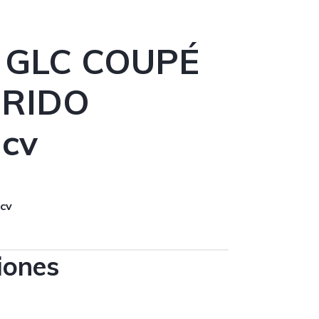
 GLC COUPÉ
BRIDO
3cv
cv
iones