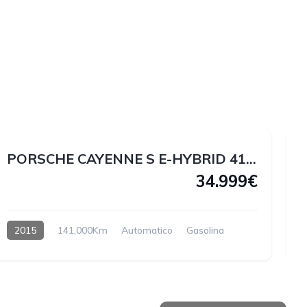
1
1
1
0
PORSCHE CAYENNE S E-HYBRID 416cv HÍBRIDO ENCHUFABLE
34.999€
2015
141,000Km
Automatico
Gasolina