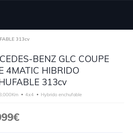
FABLE 313cv
CEDES-BENZ GLC COUPE
E 4MATIC HIBRIDO
HUFABLE 313cv
8,000Km
4x4
Hybrido enchufable
999€