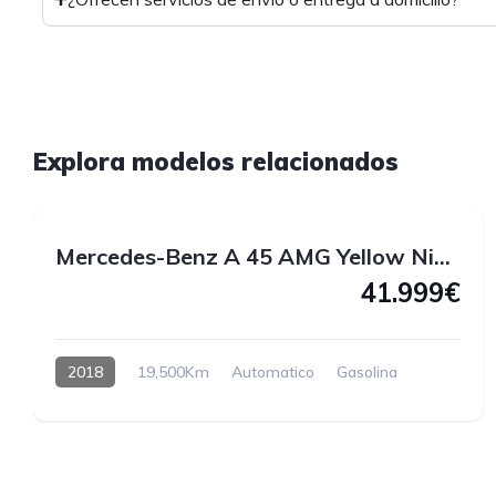
1
Explora modelos relacionados
1
Mercedes-Benz A 45 AMG Yellow Night Edition 4MATIC 381 CV
41.999€
2018
19,500Km
Automatico
Gasolina