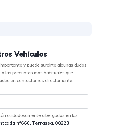
ros Vehículos
 importante y puede surgirte algunas dudas
o a las preguntas más habituales que
 dudes en contactarnos directamente.
tán cuidadosamente albergados en las
ntcada nº666, Terrassa, 08223