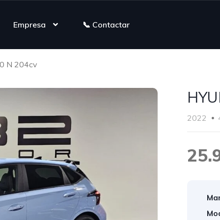
Empresa
📞 Contactar
0 N 204cv
HYUN
2022
25.
Mar
Mod