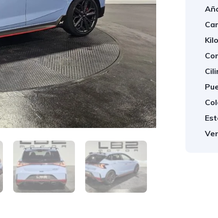
Año
Cam
Kil
Com
Cil
Pue
Col
Est
Ven