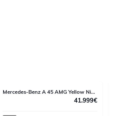
1
1
1
2
Mercedes-Benz A 45 AMG Yellow Night Edition 4MATIC 381 CV
41.999€