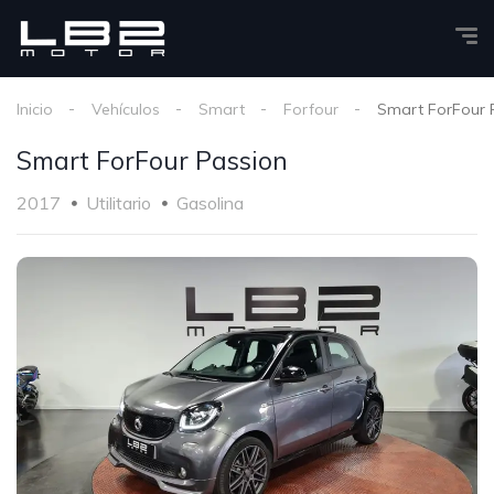
Inicio
Vehículos
Smart
Forfour
Smart ForFour 
Smart ForFour Passion
2017
Utilitario
Gasolina