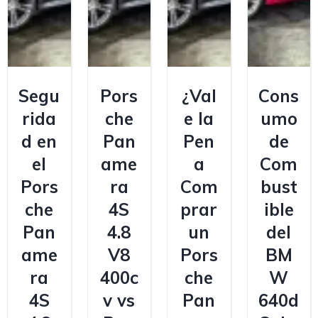
Segu
Pors
¿Val
Cons
rida
che
e la
umo
d en
Pan
Pen
de
el
ame
a
Com
Pors
ra
Com
bust
che
4S
prar
ible
Pan
4.8
un
del
ame
V8
Pors
BM
ra
400c
che
W
4S
v vs
Pan
640d