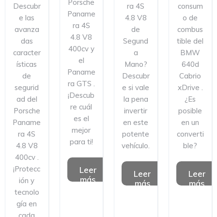
Porsche
Descubr
ra 4S
consum
Paname
e las
4.8 V8
o de
ra 4S
avanza
de
combus
4.8 V8
das
Segund
tible del
400cv y
caracter
a
BMW
el
ísticas
Mano?
640d
Paname
de
Descubr
Cabrio
ra GTS .
segurid
e si vale
xDrive .
¡Descub
ad del
la pena
¿Es
re cuál
Porsche
invertir
posible
es el
Paname
en este
en un
mejor
ra 4S
potente
converti
para ti!
4.8 V8
vehículo.
ble?
400cv .
¡Protecc
Leer
Leer
Leer
más
ión y
más
más
tecnolo
gía en
cada