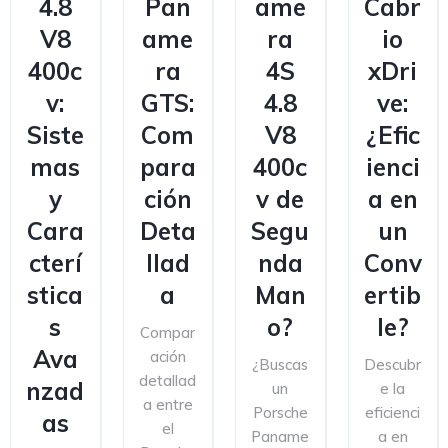
4.8
Pan
ame
Cabr
V8
ame
ra
io
400c
ra
4S
xDri
v:
GTS:
4.8
ve:
Siste
Com
V8
¿Efic
mas
para
400c
ienci
y
ción
v de
a en
Cara
Deta
Segu
un
cterí
llad
nda
Conv
stica
a
Man
ertib
s
o?
le?
Compar
Ava
ación
¿Buscas
Descubr
detallad
nzad
un
e la
a entre
Porsche
eficienci
as
el
Paname
a en