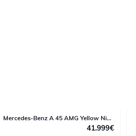
1
1
1
2
Mercedes-Benz A 45 AMG Yellow Night Edition 4MATIC 381 CV
41.999€