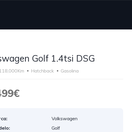
swagen Golf 1.4tsi DSG
118,000Km
Hatchback
Gasolina
499€
ca:
Volkswagen
elo:
Golf