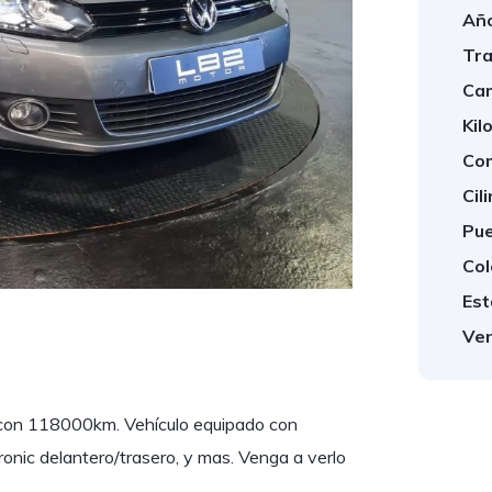
Año
Tra
Cam
Kil
Com
Cil
Pue
Col
Est
Ven
 con 118000km. Vehículo equipado con
tronic delantero/trasero, y mas. Venga a verlo