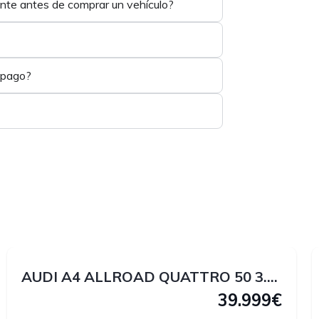
ente antes de comprar un vehículo?
 pago?
1
1
AUDI A4 ALLROAD QUATTRO 50 3.0 V6 TDI 286 CV
39.999€