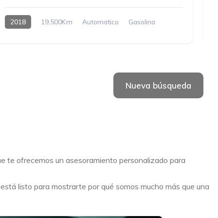
2018
19,500Km
Automatico
Gasolina
H
Nueva búsqueda
que te ofrecemos un asesoramiento personalizado para
o está listo para mostrarte por qué somos mucho más que una