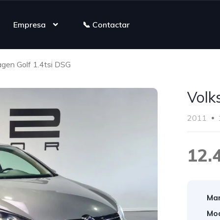
Empresa
📞 Contactar
gen Golf 1.4tsi DSG
Volk
2011
12.
Mar
Mod