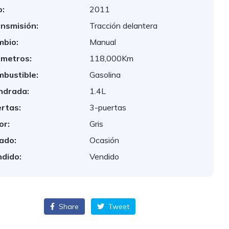
:
2011
nsmisión:
Tracción delantera
bio:
Manual
ometros:
118,000Km
bustible:
Gasolina
indrada:
1.4L
rtas:
3-puertas
or:
Gris
ado:
Ocasión
dido:
Vendido
Share
Tweet