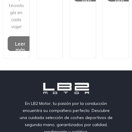
más
más
tecnolo
gía en
cada
viaje!
Leer
más
En LB2 Motor, tu pasión por la conducción
encuentra su compañero perfecto. Descubre
una cuidada selección de coches deportivos de
segunda mano, garantizados por calidad,
rendimiento y estética.