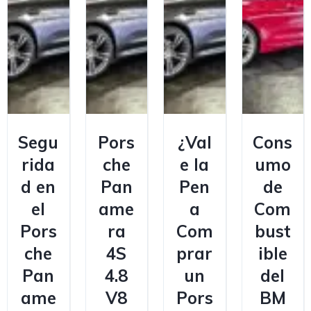
Segu
Pors
¿Val
Cons
rida
che
e la
umo
d en
Pan
Pen
de
el
ame
a
Com
Pors
ra
Com
bust
che
4S
prar
ible
Pan
4.8
un
del
ame
V8
Pors
BM