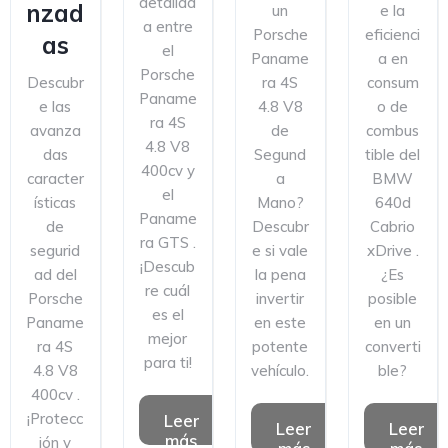
detallad
nzad
un
e la
a entre
Porsche
eficienci
as
el
Paname
a en
Porsche
Descubr
ra 4S
consum
Paname
e las
4.8 V8
o de
ra 4S
avanza
de
combus
4.8 V8
das
Segund
tible del
400cv y
caracter
a
BMW
el
ísticas
Mano?
640d
Paname
de
Descubr
Cabrio
ra GTS .
segurid
e si vale
xDrive .
¡Descub
ad del
la pena
¿Es
re cuál
Porsche
invertir
posible
es el
Paname
en este
en un
mejor
ra 4S
potente
converti
para ti!
4.8 V8
vehículo.
ble?
400cv .
¡Protecc
Leer
Leer
Leer
más
ión y