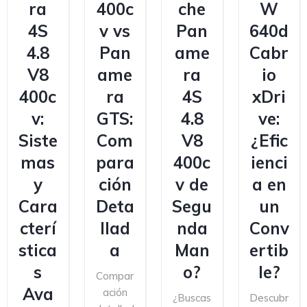
ra
400c
che
W
4S
v vs
Pan
640d
4.8
Pan
ame
Cabr
V8
ame
ra
io
400c
ra
4S
xDri
v:
GTS:
4.8
ve:
Siste
Com
V8
¿Efic
mas
para
400c
ienci
y
ción
v de
a en
Cara
Deta
Segu
un
cterí
llad
nda
Conv
stica
a
Man
ertib
s
o?
le?
Compar
Ava
ación
¿Buscas
Descubr