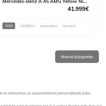
Mercedes-Benz A 45 AMG Yellow Night Edition 4MATIC 381 CV
41.999€
2018
19,500Km
Automatico
Gasolina
H
Nueva búsqueda
que te ofrecemos un asesoramiento personalizado para
o está listo para mostrarte por qué somos mucho más que una