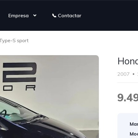
Empresa
📞 Contactar
Type-S sport
Hond
2007
9.4
Mar
Mod