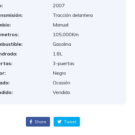
:
2007
nsmisión:
Tracción delantera
bio:
Manual
ometros:
105,000Km
bustible:
Gasolina
indrada:
1.8L
rtas:
3-puertas
or:
Negro
ado:
Ocasión
dido:
Vendido
Share
Tweet