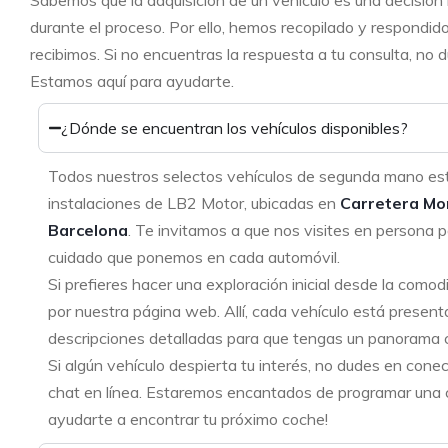
Sabemos que la adquisición de un vehículo es una decisión
durante el proceso. Por ello, hemos recopilado y respondid
recibimos. Si no encuentras la respuesta a tu consulta, no
Estamos aquí para ayudarte.
¿Dónde se encuentran los vehículos disponibles?
Todos nuestros selectos vehículos de segunda mano es
instalaciones de LB2 Motor, ubicadas en
Carretera Mo
Barcelona
. Te invitamos a que nos visites en persona p
cuidado que ponemos en cada automóvil.
Si prefieres hacer una exploración inicial desde la como
por nuestra página web. Allí, cada vehículo está present
descripciones detalladas para que tengas un panorama 
Si algún vehículo despierta tu interés, no dudes en cone
chat en línea. Estaremos encantados de programar una ci
ayudarte a encontrar tu próximo coche!