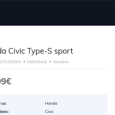
a Civic Type-S sport
105,000Km
Hatchback
Gasolina
99€
ca:
Honda
elo:
Civic