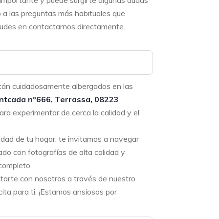
 importante y puede surgirte algunas dudas
o a las preguntas más habituales que
 dudes en contactarnos directamente.
tán cuidadosamente albergados en las
ntcada nº666, Terrassa, 08223
ara experimentar de cerca la calidad y el
didad de tu hogar, te invitamos a navegar
ado con fotografías de alta calidad y
completo.
ctarte con nosotros a través de nuestro
ta para ti. ¡Estamos ansiosos por