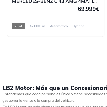
MERCEDES-BENZ C 43 AMG 4MATIC 408 CV
69.999€
2024
47,000Km
Automatico
Hybrido
LB2 Motor: Más que un Concesionar
Entendemos que cada persona es única y tiene necesidades y
gestionar la venta o la compra del vehículo.
En LB2 Motor, no solo abrimos las puertas de un showroom, s