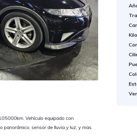
Año
Tra
Cam
Kil
Com
Cil
Pue
Col
Est
Ven
 105000km. Vehículo equipado con
ho panorámico, sensor de lluvia y luz, y mas.