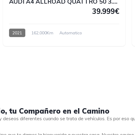
AUDI A4 ALLROAD QUATTRO 50 3.0 V6 TDI 286 CV
39.999€
2021
162,000Km
Automatico
io, tu Compañero en el Camino
 deseos diferentes cuando se trata de vehículos. Es por eso 
ino que te damos la bienvenida a nuestra casa. Nuestro equip