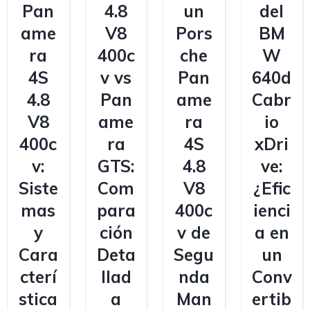
Pan
4.8
un
del
ame
V8
Pors
BM
ra
400c
che
W
4S
v vs
Pan
640d
4.8
Pan
ame
Cabr
V8
ame
ra
io
400c
ra
4S
xDri
v:
GTS:
4.8
ve:
Siste
Com
V8
¿Efic
mas
para
400c
ienci
y
ción
v de
a en
Cara
Deta
Segu
un
cterí
llad
nda
Conv
stica
a
Man
ertib