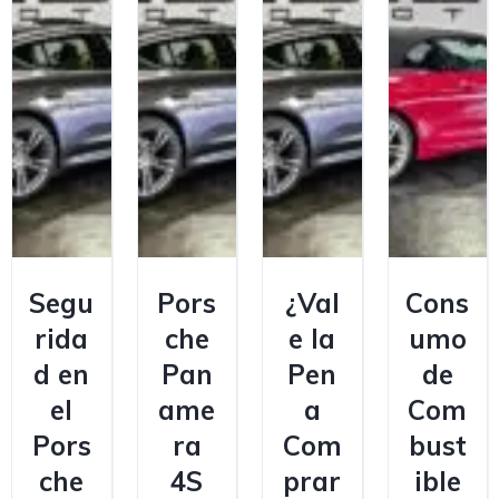
Segu
Pors
¿Val
Cons
rida
che
e la
umo
d en
Pan
Pen
de
el
ame
a
Com
Pors
ra
Com
bust
che
4S
prar
ible