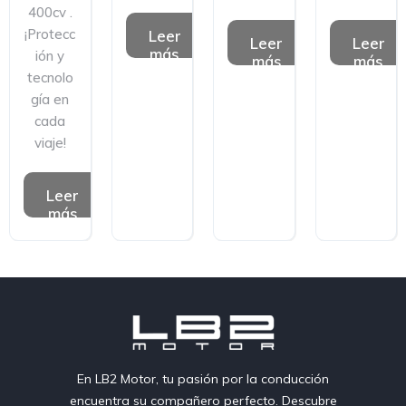
400cv .
¡Protecc
Leer
Leer
Leer
más
ión y
más
más
tecnolo
gía en
cada
viaje!
Leer
más
En LB2 Motor, tu pasión por la conducción
encuentra su compañero perfecto. Descubre