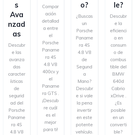
s
o?
le?
Compar
Ava
ación
¿Buscas
Descubr
detallad
nzad
un
e la
a entre
Porsche
eficienci
as
el
Paname
a en
Porsche
Descubr
ra 4S
consum
Paname
e las
4.8 V8
o de
ra 4S
avanza
de
combus
4.8 V8
das
Segund
tible del
400cv y
caracter
a
BMW
el
ísticas
Mano?
640d
Paname
de
Descubr
Cabrio
ra GTS .
segurid
e si vale
xDrive .
¡Descub
ad del
la pena
¿Es
re cuál
Porsche
invertir
posible
es el
Paname
en este
en un
mejor
ra 4S
potente
converti
para ti!
4.8 V8
vehículo.
ble?