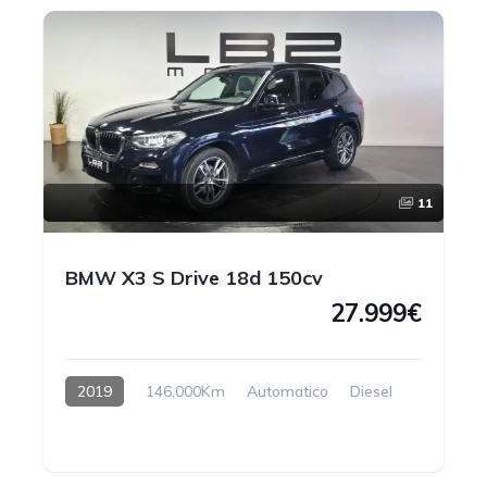
11
BMW X3 S Drive 18d 150cv
27.999€
2019
146,000Km
Automatico
Diesel