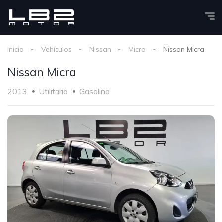
Inicio
Vehículos
Nissan
Micra
Nissan Micra
Nissan Micra
2013
Utilitario
Gasolina