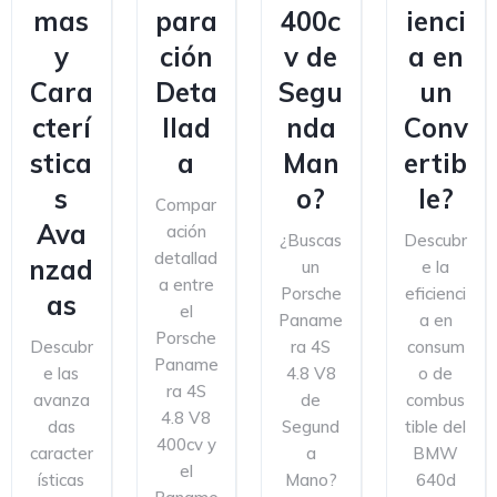
mas
para
400c
ienci
y
ción
v de
a en
Cara
Deta
Segu
un
cterí
llad
nda
Conv
stica
a
Man
ertib
s
o?
le?
Compar
Ava
ación
¿Buscas
Descubr
detallad
nzad
un
e la
a entre
Porsche
eficienci
as
el
Paname
a en
Porsche
Descubr
ra 4S
consum
Paname
e las
4.8 V8
o de
ra 4S
avanza
de
combus
4.8 V8
das
Segund
tible del
400cv y
caracter
a
BMW
el
ísticas
Mano?
640d