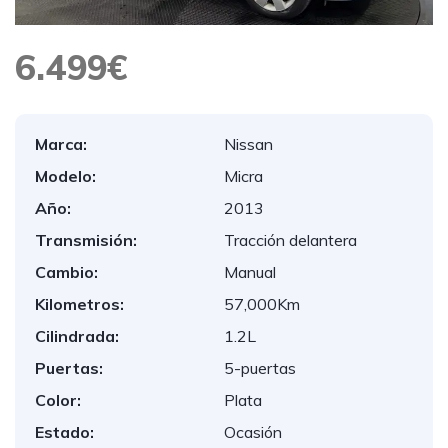
6.499€
Marca:
Nissan
Modelo:
Micra
Año:
2013
Transmisión:
Tracción delantera
Cambio:
Manual
Kilometros:
57,000Km
Cilindrada:
1.2L
Puertas:
5-puertas
Color:
Plata
Estado:
Ocasión