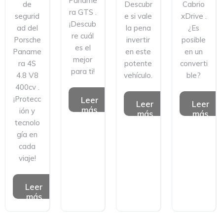
Paname
de
Descubr
Cabrio
ra GTS .
segurid
e si vale
xDrive .
¡Descub
ad del
la pena
¿Es
re cuál
Porsche
invertir
posible
es el
Paname
en este
en un
mejor
ra 4S
potente
converti
para ti!
4.8 V8
vehículo.
ble?
400cv .
¡Protecc
Leer
Leer
Leer
más
ión y
más
más
tecnolo
gía en
cada
viaje!
Leer
más