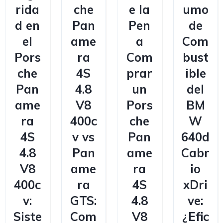
rida
che
e la
umo
d en
Pan
Pen
de
el
ame
a
Com
Pors
ra
Com
bust
che
4S
prar
ible
Pan
4.8
un
del
ame
V8
Pors
BM
ra
400c
che
W
4S
v vs
Pan
640d
4.8
Pan
ame
Cabr
V8
ame
ra
io
400c
ra
4S
xDri
v:
GTS:
4.8
ve:
Siste
Com
V8
¿Efic