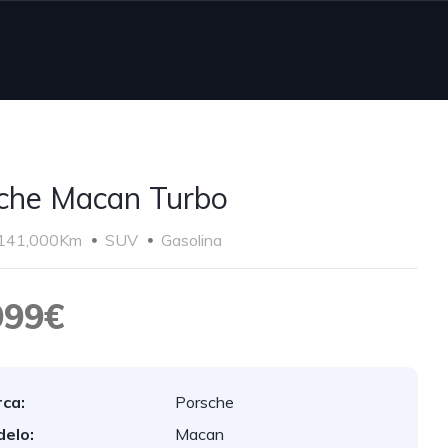
che Macan Turbo
141,000Km
SUV
Gasolina
999€
ca:
Porsche
elo:
Macan