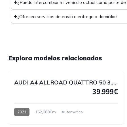
¿Puedo intercambiar mi vehículo actual como parte de
¿Ofrecen servicios de envío o entrega a domicilio?
1
Explora modelos relacionados
1
AUDI A4 ALLROAD QUATTRO 50 3.0 V6 TDI 286 CV
39.999€
2021
162,000Km
Automatico