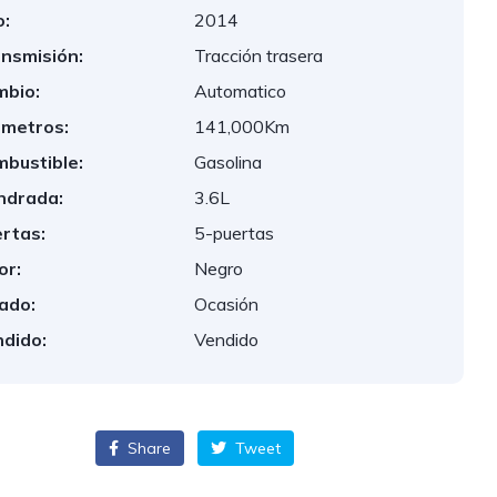
:
2014
nsmisión:
Tracción trasera
bio:
Automatico
ometros:
141,000Km
bustible:
Gasolina
indrada:
3.6L
rtas:
5-puertas
or:
Negro
ado:
Ocasión
dido:
Vendido
Share
Tweet