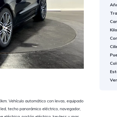
Año
Tra
Cam
Kil
Com
Cil
Pue
Col
Est
Ven
m. Vehículo automático con levas, equipado
ull led, techo panorámico eléctrico, navegador,
 eléctrica, portón eléctrico, keyless y mas.