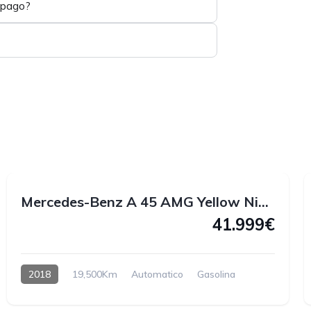
 pago?
1
1
Mercedes-Benz A 45 AMG Yellow Night Edition 4MATIC 381 CV
41.999€
2018
19,500Km
Automatico
Gasolina