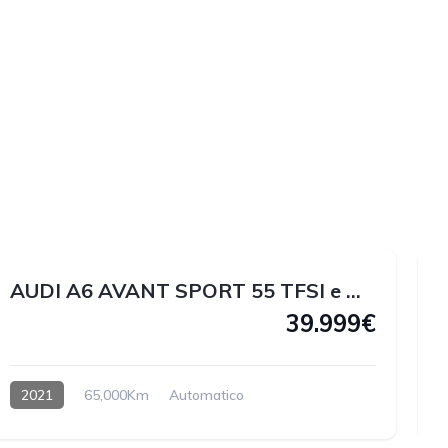
1
1
2
1
AUDI A6 AVANT SPORT 55 TFSI e QUATTRO 367 CV
39.999€
2021
65,000Km
Automatico
Hybrido enchufable