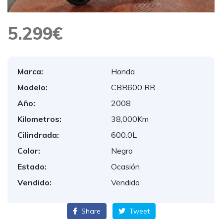
5.299€
Marca:
Honda
Modelo:
CBR600 RR
Año:
2008
Kilometros:
38,000Km
Cilindrada:
600.0L
Color:
Negro
Estado:
Ocasión
Vendido:
Vendido
Share
Tweet