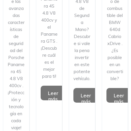
e las
4.8 V8
o de
ra 4S
avanza
de
combus
4.8 V8
das
Segund
tible del
400cv y
caracter
a
BMW
el
ísticas
Mano?
640d
Paname
de
Descubr
Cabrio
ra GTS .
segurid
e si vale
xDrive .
¡Descub
ad del
la pena
¿Es
re cuál
Porsche
invertir
posible
es el
Paname
en este
en un
mejor
ra 4S
potente
converti
para ti!
4.8 V8
vehículo.
ble?
400cv .
¡Protecc
Leer
Leer
Leer
más
ión y
más
más
tecnolo
gía en
cada
viaje!