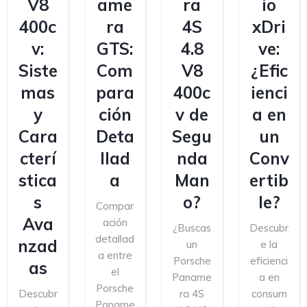
V8
ame
ra
io
400c
ra
4S
xDri
v:
GTS:
4.8
ve:
Siste
Com
V8
¿Efic
mas
para
400c
ienci
y
ción
v de
a en
Cara
Deta
Segu
un
cterí
llad
nda
Conv
stica
a
Man
ertib
s
o?
le?
Compar
Ava
ación
¿Buscas
Descubr
detallad
nzad
un
e la
a entre
Porsche
eficienci
as
el
Paname
a en
Porsche
Descubr
ra 4S
consum
Paname