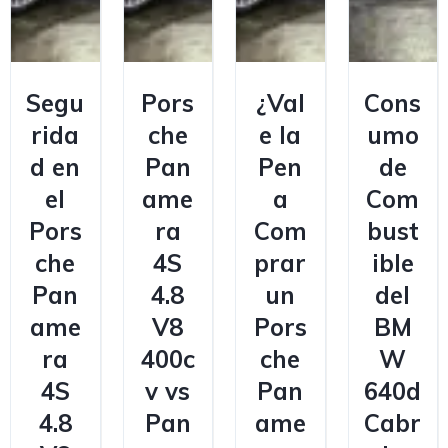
Segu
Pors
¿Val
Cons
rida
che
e la
umo
d en
Pan
Pen
de
el
ame
a
Com
Pors
ra
Com
bust
che
4S
prar
ible
Pan
4.8
un
del
ame
V8
Pors
BM
ra
400c
che
W
4S
v vs
Pan
640d
4.8
Pan
ame
Cabr