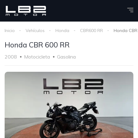
Inicio
Vehículos
Honda
CBR600 RR
Honda CBR
Honda CBR 600 RR
2008
Motocicleta
Gasolina