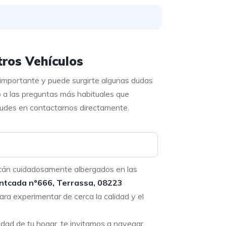
ros Vehículos
 importante y puede surgirte algunas dudas
o a las preguntas más habituales que
 dudes en contactarnos directamente.
tán cuidadosamente albergados en las
ntcada nº666, Terrassa, 08223
ara experimentar de cerca la calidad y el
didad de tu hogar, te invitamos a navegar