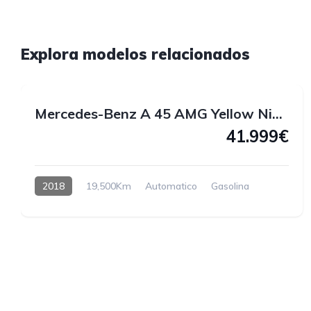
1
Explora modelos relacionados
1
Mercedes-Benz A 45 AMG Yellow Night Edition 4MATIC 381 CV
41.999€
2018
19,500Km
Automatico
Gasolina