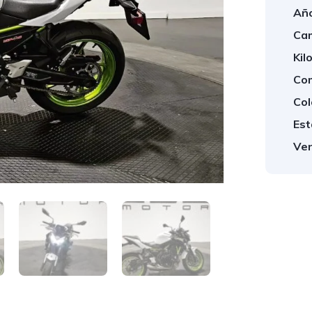
Año
Cam
Kil
Com
Col
Est
Ven