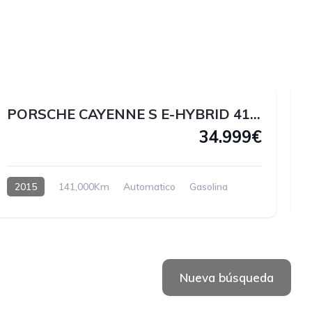
1
1
1
0
PORSCHE CAYENNE S E-HYBRID 416cv HÍBRIDO ENCHUFABLE
34.999€
2015
141,000Km
Automatico
Gasolina
Nueva búsqueda