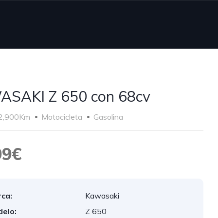
SAKI Z 650 con 68cv
2,900Km
Motocicleta
Gasolina
99€
ca:
Kawasaki
elo:
Z 650