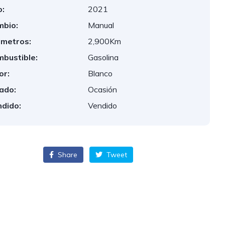
:
2021
bio:
Manual
ometros:
2,900Km
bustible:
Gasolina
or:
Blanco
ado:
Ocasión
dido:
Vendido
Share
Tweet