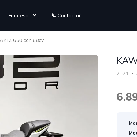
Empresa
📞 Contactar
KI Z 650 con 68cv
KAWA
2021
6.8
Mar
Mod