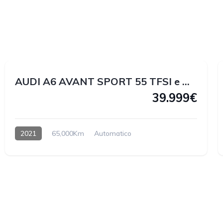
1
2
AUDI A6 AVANT SPORT 55 TFSI e QUATTRO 367 CV
39.999€
2021
65,000Km
Automatico
Hybrido enchufable