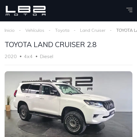
Inicio
Vehículos
Toyota
Land Cruiser
TOYOTA L
TOYOTA LAND CRUISER 2.8
2020
4x4
Diesel