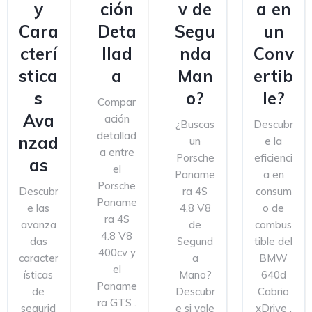
y
ción
v de
a en
Cara
Deta
Segu
un
cterí
llad
nda
Conv
stica
a
Man
ertib
s
o?
le?
Compar
Ava
ación
¿Buscas
Descubr
detallad
nzad
un
e la
a entre
Porsche
eficienci
as
el
Paname
a en
Porsche
Descubr
ra 4S
consum
Paname
e las
4.8 V8
o de
ra 4S
avanza
de
combus
4.8 V8
das
Segund
tible del
400cv y
caracter
a
BMW
el
ísticas
Mano?
640d
Paname
de
Descubr
Cabrio
ra GTS .
segurid
e si vale
xDrive .