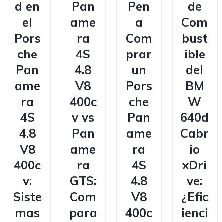
d en
Pan
Pen
de
el
ame
a
Com
Pors
ra
Com
bust
che
4S
prar
ible
Pan
4.8
un
del
ame
V8
Pors
BM
ra
400c
che
W
4S
v vs
Pan
640d
4.8
Pan
ame
Cabr
V8
ame
ra
io
400c
ra
4S
xDri
v:
GTS:
4.8
ve:
Siste
Com
V8
¿Efic
mas
para
400c
ienci