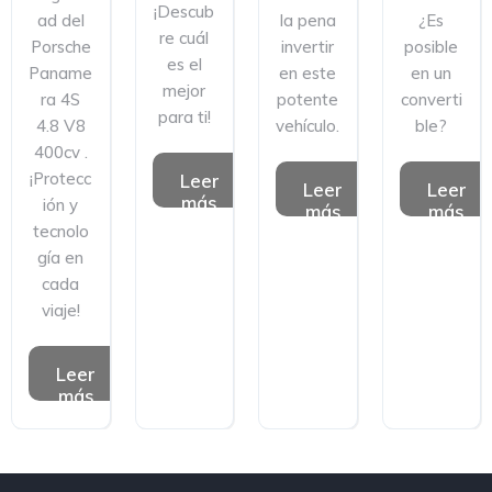
¡Descub
ad del
la pena
¿Es
re cuál
Porsche
invertir
posible
es el
Paname
en este
en un
mejor
ra 4S
potente
converti
para ti!
4.8 V8
vehículo.
ble?
400cv .
¡Protecc
Leer
Leer
Leer
más
ión y
más
más
tecnolo
gía en
cada
viaje!
Leer
más