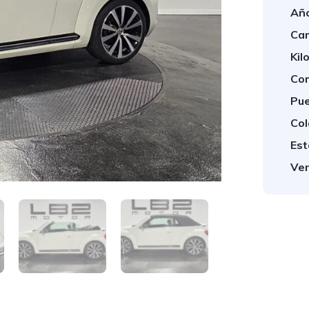
Año
Cam
Kil
Com
Pue
Col
Est
Ven