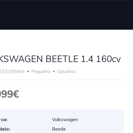
KSWAGEN BEETLE 1.4 160cv
155,000Km
Pequeño
Gasolina
999€
ca:
Volkswagen
elo:
Beetle