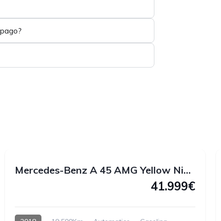
 pago?
1
1
Mercedes-Benz A 45 AMG Yellow Night Edition 4MATIC 381 CV
41.999€