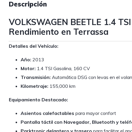
Descripción
VOLKSWAGEN BEETLE 1.4 TSI 1
Rendimiento en Terrassa
Detalles del Vehículo:
Año:
2013
Motor:
1.4 TSI Gasolina, 160 CV
Transmisión:
Automática DSG con levas en el vola
Kilometraje:
155,000 km
Equipamiento Destacado:
Asientos calefactables
para mayor confort
Pantalla táctil con Navegador, Bluetooth y telé
Parktronic delantero y trasero
para facilitar el a