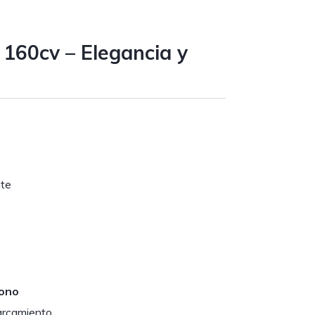
60cv – Elegancia y
nte
fono
parcamiento