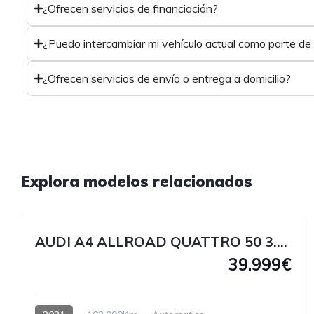
¿Ofrecen servicios de financiación?
¿Puedo intercambiar mi vehículo actual como parte de
¿Ofrecen servicios de envío o entrega a domicilio?
1
Explora modelos relacionados
1
AUDI A4 ALLROAD QUATTRO 50 3.0 V6 TDI 286 CV
39.999€