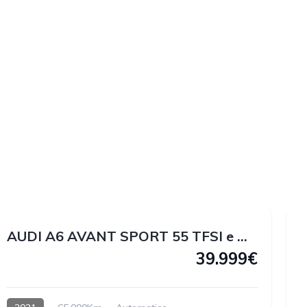
1
1
2
1
AUDI A6 AVANT SPORT 55 TFSI e QUATTRO 367 CV
39.999€