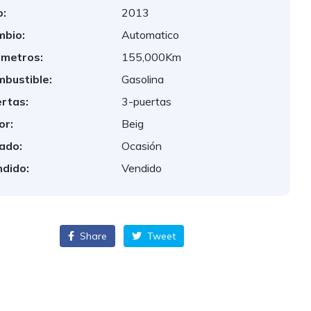
:
2013
bio:
Automatico
ometros:
155,000Km
bustible:
Gasolina
rtas:
3-puertas
or:
Beig
ado:
Ocasión
dido:
Vendido
Share
Tweet