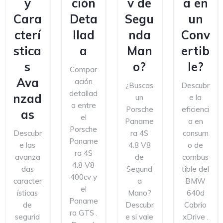
y
ción
v de
a en
Cara
Deta
Segu
un
cterí
llad
nda
Conv
stica
a
Man
ertib
s
o?
le?
Compar
Ava
ación
¿Buscas
Descubr
detallad
nzad
un
e la
a entre
Porsche
eficienci
as
el
Paname
a en
Porsche
Descubr
ra 4S
consum
Paname
e las
4.8 V8
o de
ra 4S
avanza
de
combus
4.8 V8
das
Segund
tible del
400cv y
caracter
a
BMW
el
ísticas
Mano?
640d
Paname
de
Descubr
Cabrio
ra GTS .
segurid
e si vale
xDrive .