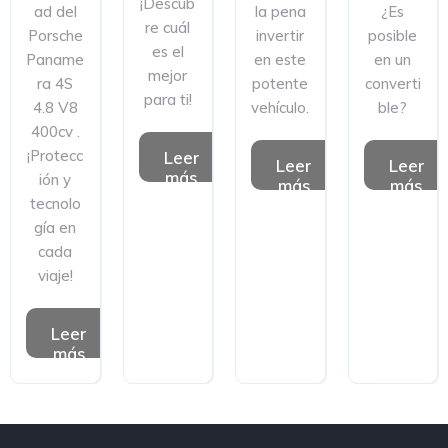
¡Descub
ad del
la pena
¿Es
re cuál
Porsche
invertir
posible
es el
Paname
en este
en un
mejor
ra 4S
potente
converti
para ti!
4.8 V8
vehículo.
ble?
400cv .
¡Protecc
Leer
Leer
Leer
más
ión y
más
más
tecnolo
gía en
cada
viaje!
Leer
más