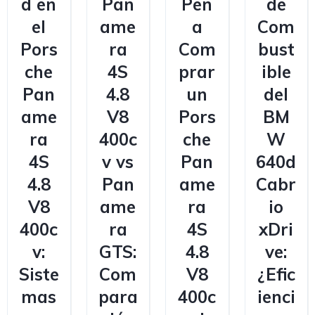
d en
Pan
Pen
de
el
ame
a
Com
Pors
ra
Com
bust
che
4S
prar
ible
Pan
4.8
un
del
ame
V8
Pors
BM
ra
400c
che
W
4S
v vs
Pan
640d
4.8
Pan
ame
Cabr
V8
ame
ra
io
400c
ra
4S
xDri
v:
GTS:
4.8
ve:
Siste
Com
V8
¿Efic
mas
para
400c
ienci