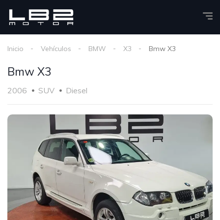
Inicio
Vehículos
BMW
X3
Bmw X3
Bmw X3
2006
SUV
Diesel