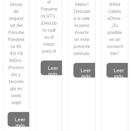
el
ísticas
Mano?
640d
Paname
de
Descubr
Cabrio
ra GTS .
segurid
e si vale
xDrive .
¡Descub
ad del
la pena
¿Es
re cuál
Porsche
invertir
posible
es el
Paname
en este
en un
mejor
ra 4S
potente
converti
para ti!
4.8 V8
vehículo.
ble?
400cv .
¡Protecc
Leer
Leer
Leer
más
ión y
más
más
tecnolo
gía en
cada
viaje!
Leer
más