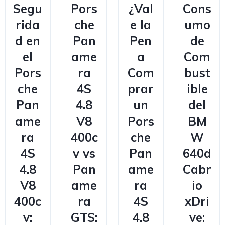
Segu
Pors
¿Val
Cons
rida
che
e la
umo
d en
Pan
Pen
de
el
ame
a
Com
Pors
ra
Com
bust
che
4S
prar
ible
Pan
4.8
un
del
ame
V8
Pors
BM
ra
400c
che
W
4S
v vs
Pan
640d
4.8
Pan
ame
Cabr
V8
ame
ra
io
400c
ra
4S
xDri
v:
GTS:
4.8
ve: