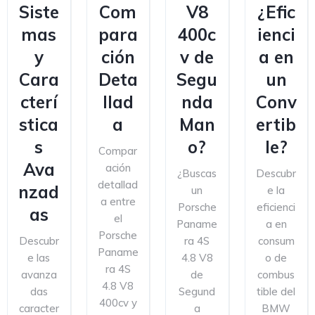
Siste
Com
V8
¿Efic
mas
para
400c
ienci
y
ción
v de
a en
Cara
Deta
Segu
un
cterí
llad
nda
Conv
stica
a
Man
ertib
s
o?
le?
Compar
Ava
ación
¿Buscas
Descubr
detallad
nzad
un
e la
a entre
Porsche
eficienci
as
el
Paname
a en
Porsche
Descubr
ra 4S
consum
Paname
e las
4.8 V8
o de
ra 4S
avanza
de
combus
4.8 V8
das
Segund
tible del
400cv y
caracter
a
BMW