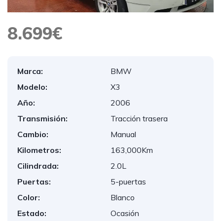
8.699€
Marca:
BMW
Modelo:
X3
Año:
2006
Transmisión:
Tracción trasera
Cambio:
Manual
Kilometros:
163,000Km
Cilindrada:
2.0L
Puertas:
5-puertas
Color:
Blanco
Estado:
Ocasión