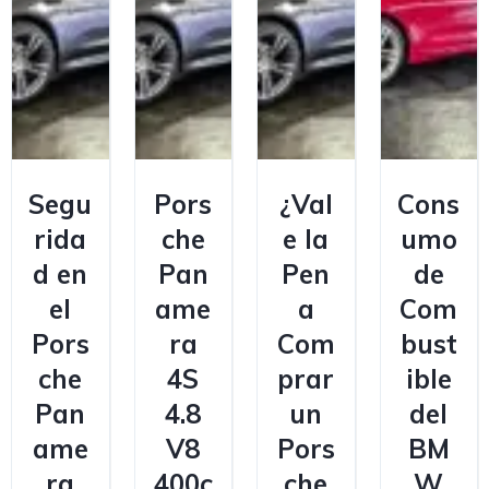
Segu
Pors
¿Val
Cons
rida
che
e la
umo
d en
Pan
Pen
de
el
ame
a
Com
Pors
ra
Com
bust
che
4S
prar
ible
Pan
4.8
un
del
ame
V8
Pors
BM
ra
400c
che
W