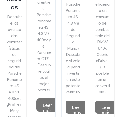
a entre
Porsche
eficienci
as
el
Paname
a en
Porsche
Descubr
ra 4S
consum
Paname
e las
4.8 V8
o de
ra 4S
avanza
de
combus
4.8 V8
das
Segund
tible del
400cv y
caracter
a
BMW
el
ísticas
Mano?
640d
Paname
de
Descubr
Cabrio
ra GTS .
segurid
e si vale
xDrive .
¡Descub
ad del
la pena
¿Es
re cuál
Porsche
invertir
posible
es el
Paname
en este
en un
mejor
ra 4S
potente
converti
para ti!
4.8 V8
vehículo.
ble?
400cv .
¡Protecc
Leer
Leer
Leer
más
ión y
más
más