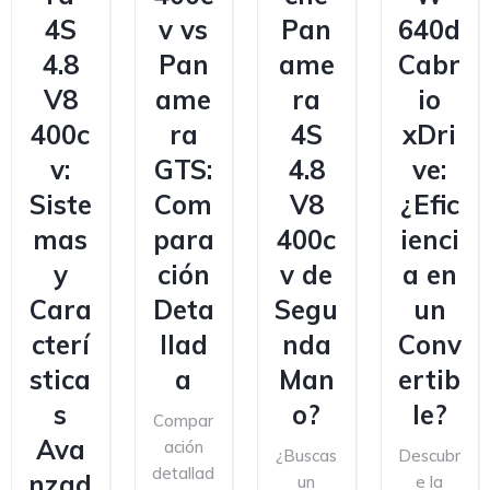
4S
v vs
Pan
640d
4.8
Pan
ame
Cabr
V8
ame
ra
io
400c
ra
4S
xDri
v:
GTS:
4.8
ve:
Siste
Com
V8
¿Efic
mas
para
400c
ienci
y
ción
v de
a en
Cara
Deta
Segu
un
cterí
llad
nda
Conv
stica
a
Man
ertib
s
o?
le?
Compar
Ava
ación
¿Buscas
Descubr
detallad
nzad
un
e la