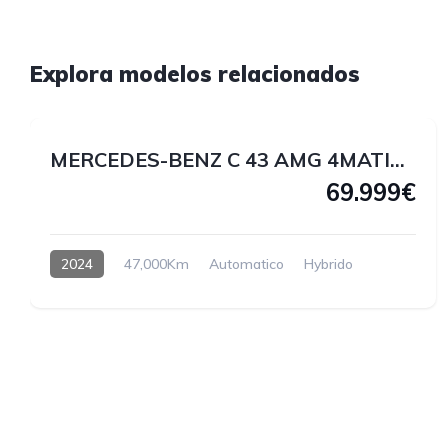
1
Explora modelos relacionados
1
MERCEDES-BENZ C 43 AMG 4MATIC 408 CV
69.999€
2024
47,000Km
Automatico
Hybrido