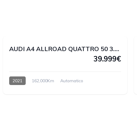
1
1
AUDI A4 ALLROAD QUATTRO 50 3.0 V6 TDI 286 CV
39.999€
2021
162,000Km
Automatico