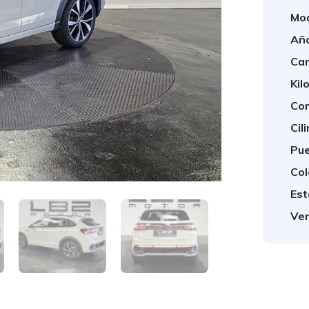
Mod
Año
Cam
Kil
Com
Cil
Pue
Col
Est
Ven