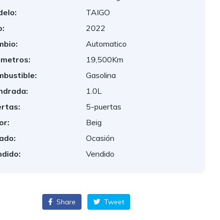
elo:
TAIGO
:
2022
bio:
Automatico
ometros:
19,500Km
bustible:
Gasolina
indrada:
1.0L
rtas:
5-puertas
or:
Beig
ado:
Ocasión
dido:
Vendido
Share
Tweet