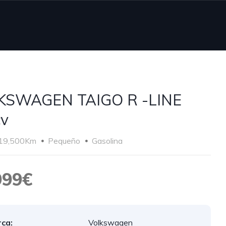
KSWAGEN TAIGO R -LINE
cv
19,500Km
Pequeño
Gasolina
999€
ca:
Volkswagen