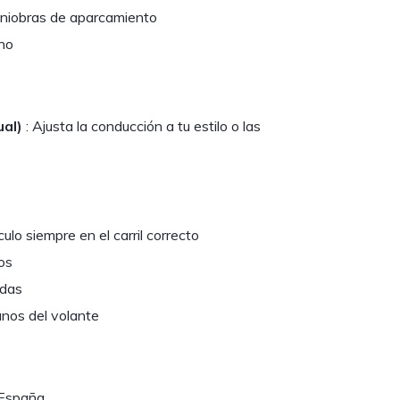
aniobras de aparcamiento
rno
ual)
: Ajusta la conducción a tu estilo o las
ulo siempre en el carril correcto
os
adas
manos del volante
 España