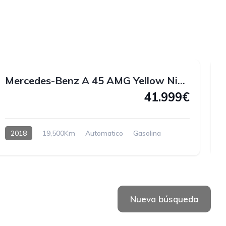
1
1
1
2
Mercedes-Benz A 45 AMG Yellow Night Edition 4MATIC 381 CV
41.999€
2018
19,500Km
Automatico
Gasolina
H
Nueva búsqueda