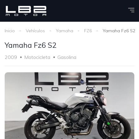
Inicio
Vehículos
Yamaha
FZ6
Yamaha Fz6 S2
Yamaha Fz6 S2
2009
Motocicleta
Gasolina