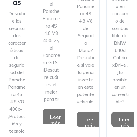
as
el
Paname
a en
Porsche
Descubr
ra 4S
consum
Paname
e las
4.8 V8
o de
ra 4S
avanza
de
combus
4.8 V8
das
Segund
tible del
400cv y
caracter
a
BMW
el
ísticas
Mano?
640d
Paname
de
Descubr
Cabrio
ra GTS .
segurid
e si vale
xDrive .
¡Descub
ad del
la pena
¿Es
re cuál
Porsche
invertir
posible
es el
Paname
en este
en un
mejor
ra 4S
potente
converti
para ti!
4.8 V8
vehículo.
ble?
400cv .
¡Protecc
Leer
Leer
Leer
más
ión y
más
más
tecnolo