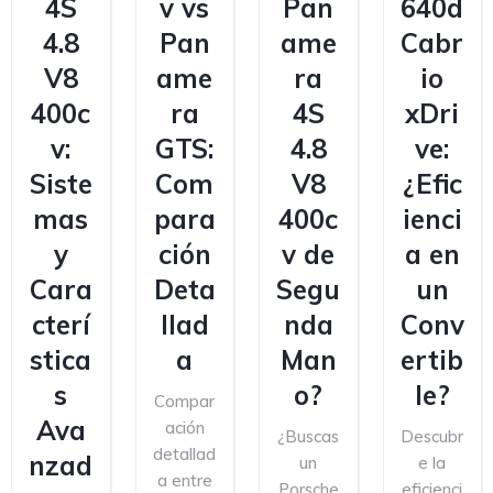
4S
v vs
Pan
640d
4.8
Pan
ame
Cabr
V8
ame
ra
io
400c
ra
4S
xDri
v:
GTS:
4.8
ve:
Siste
Com
V8
¿Efic
mas
para
400c
ienci
y
ción
v de
a en
Cara
Deta
Segu
un
cterí
llad
nda
Conv
stica
a
Man
ertib
s
o?
le?
Compar
Ava
ación
¿Buscas
Descubr
detallad
nzad
un
e la
a entre
Porsche
eficienci