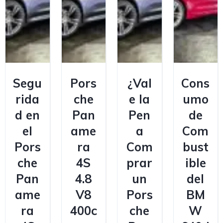
Segu
Pors
¿Val
Cons
rida
che
e la
umo
d en
Pan
Pen
de
el
ame
a
Com
Pors
ra
Com
bust
che
4S
prar
ible
Pan
4.8
un
del
ame
V8
Pors
BM
ra
400c
che
W