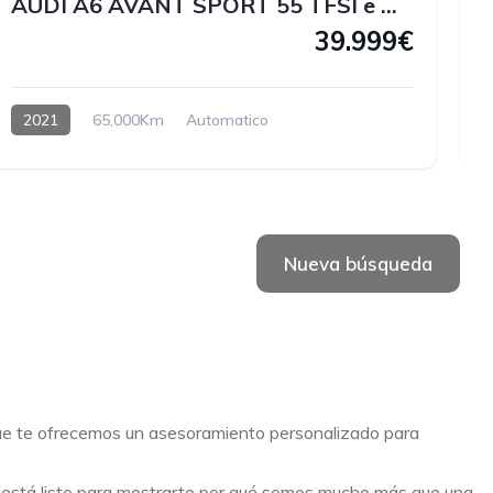
AUDI A6 AVANT SPORT 55 TFSI e QUATTRO 367 CV
39.999€
2021
65,000Km
Automatico
Hybrido enchufable
Nueva búsqueda
que te ofrecemos un asesoramiento personalizado para
o está listo para mostrarte por qué somos mucho más que una