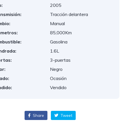
:
2005
nsmisión:
Tracción delantera
bio:
Manual
ometros:
85,000Km
bustible:
Gasolina
indrada:
1.6L
rtas:
3-puertas
or:
Negro
ado:
Ocasión
dido:
Vendido
Share
Tweet