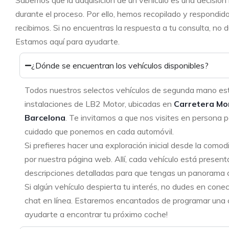
Sabemos que la adquisición de un vehículo es una decisión
durante el proceso. Por ello, hemos recopilado y respondid
recibimos. Si no encuentras la respuesta a tu consulta, no
Estamos aquí para ayudarte.
¿Dónde se encuentran los vehículos disponibles?
Todos nuestros selectos vehículos de segunda mano es
instalaciones de LB2 Motor, ubicadas en
Carretera Mo
Barcelona
. Te invitamos a que nos visites en persona p
cuidado que ponemos en cada automóvil.
Si prefieres hacer una exploración inicial desde la como
por nuestra página web. Allí, cada vehículo está present
descripciones detalladas para que tengas un panorama 
Si algún vehículo despierta tu interés, no dudes en cone
chat en línea. Estaremos encantados de programar una ci
ayudarte a encontrar tu próximo coche!