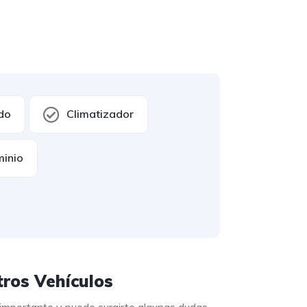
ado
Climatizador
minio
ros Vehículos