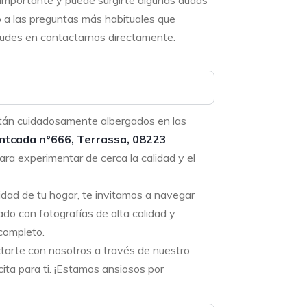
 importante y puede surgirte algunas dudas
o a las preguntas más habituales que
 dudes en contactarnos directamente.
tán cuidadosamente albergados en las
ntcada nº666, Terrassa, 08223
ara experimentar de cerca la calidad y el
didad de tu hogar, te invitamos a navegar
ado con fotografías de alta calidad y
completo.
ctarte con nosotros a través de nuestro
ta para ti. ¡Estamos ansiosos por