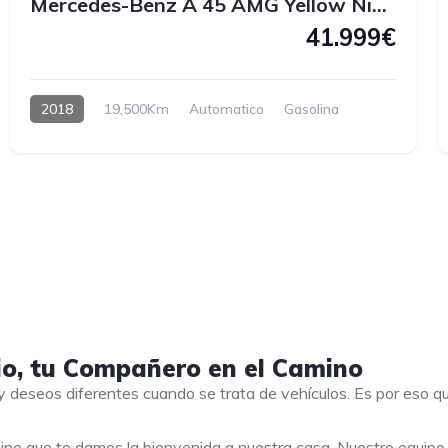
Mercedes-Benz A 45 AMG Yellow Night Edition 4MATIC 381 CV
41.999€
2018
19,500Km
Automatico
Gasolina
io, tu Compañero en el Camino
 deseos diferentes cuando se trata de vehículos. Es por eso 
ino que te damos la bienvenida a nuestra casa. Nuestro equip