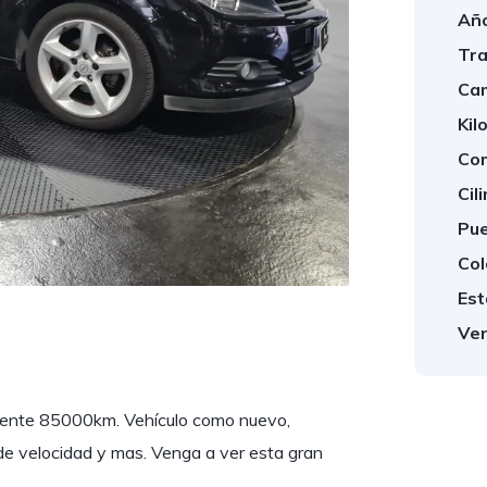
Año
Tra
Cam
Kil
Com
Cil
Pue
Col
Est
Ven
mente 85000km. Vehículo como nuevo,
 de velocidad y mas. Venga a ver esta gran