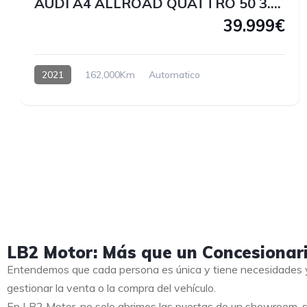
AUDI A4 ALLROAD QUATTRO 50 3.0 V6 TDI 286 CV
39.999€
2021
162,000Km
Automatico
LB2 Motor: Más que un Concesionar
Entendemos que cada persona es única y tiene necesidades y
gestionar la venta o la compra del vehículo.
En LB2 Motor, no solo abrimos las puertas de un showroom, s