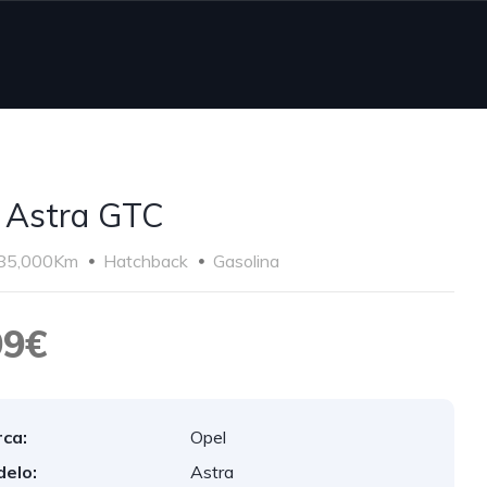
 Astra GTC
85,000Km
Hatchback
Gasolina
99€
ca:
Opel
elo:
Astra