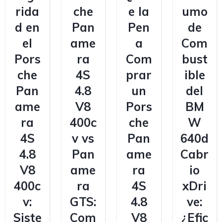
rida
che
e la
umo
d en
Pan
Pen
de
el
ame
a
Com
Pors
ra
Com
bust
che
4S
prar
ible
Pan
4.8
un
del
ame
V8
Pors
BM
ra
400c
che
W
4S
v vs
Pan
640d
4.8
Pan
ame
Cabr
V8
ame
ra
io
400c
ra
4S
xDri
v:
GTS:
4.8
ve:
Siste
Com
V8
¿Efic