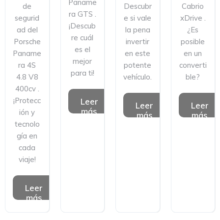
Paname
de
Descubr
Cabrio
ra GTS .
segurid
e si vale
xDrive .
¡Descub
ad del
la pena
¿Es
re cuál
Porsche
invertir
posible
es el
Paname
en este
en un
mejor
ra 4S
potente
converti
para ti!
4.8 V8
vehículo.
ble?
400cv .
¡Protecc
Leer
Leer
Leer
más
ión y
más
más
tecnolo
gía en
cada
viaje!
Leer
más