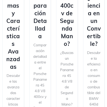
mas
para
400c
ienci
y
ción
v de
a en
Cara
Deta
Segu
un
cterí
llad
nda
Conv
stica
a
Man
ertib
s
o?
le?
Compar
Ava
ación
¿Buscas
Descubr
detallad
nzad
un
e la
a entre
Porsche
eficienci
as
el
Paname
a en
Porsche
Descubr
ra 4S
consum
Paname
e las
4.8 V8
o de
ra 4S
avanza
de
combus
4.8 V8
das
Segund
tible del
400cv y
caracter
a
BMW
el
ísticas
Mano?
640d