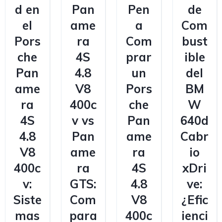
d en
Pan
Pen
de
el
ame
a
Com
Pors
ra
Com
bust
che
4S
prar
ible
Pan
4.8
un
del
ame
V8
Pors
BM
ra
400c
che
W
4S
v vs
Pan
640d
4.8
Pan
ame
Cabr
V8
ame
ra
io
400c
ra
4S
xDri
v:
GTS:
4.8
ve:
Siste
Com
V8
¿Efic
mas
para
400c
ienci