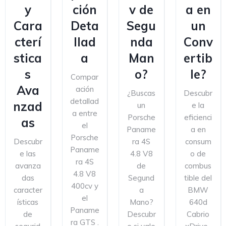
y
ción
v de
a en
Cara
Deta
Segu
un
cterí
llad
nda
Conv
stica
a
Man
ertib
s
o?
le?
Compar
Ava
ación
¿Buscas
Descubr
detallad
nzad
un
e la
a entre
Porsche
eficienci
as
el
Paname
a en
Porsche
Descubr
ra 4S
consum
Paname
e las
4.8 V8
o de
ra 4S
avanza
de
combus
4.8 V8
das
Segund
tible del
400cv y
caracter
a
BMW
el
ísticas
Mano?
640d
Paname
de
Descubr
Cabrio
ra GTS .