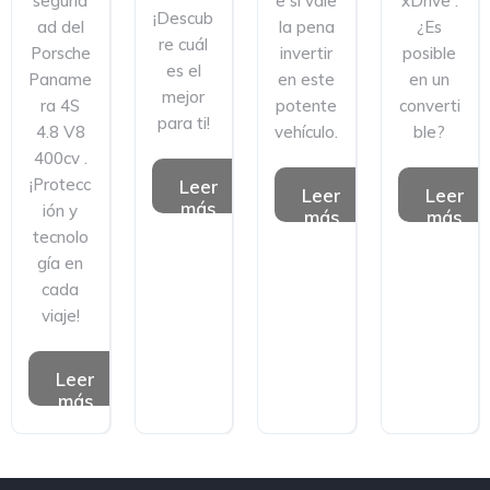
segurid
e si vale
xDrive .
¡Descub
ad del
la pena
¿Es
re cuál
Porsche
invertir
posible
es el
Paname
en este
en un
mejor
ra 4S
potente
converti
para ti!
4.8 V8
vehículo.
ble?
400cv .
¡Protecc
Leer
Leer
Leer
más
ión y
más
más
tecnolo
gía en
cada
viaje!
Leer
más