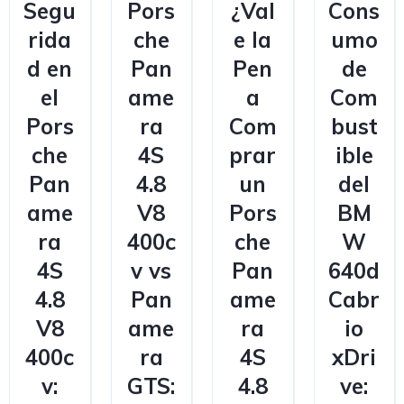
Segu
Pors
¿Val
Cons
rida
che
e la
umo
d en
Pan
Pen
de
el
ame
a
Com
Pors
ra
Com
bust
che
4S
prar
ible
Pan
4.8
un
del
ame
V8
Pors
BM
ra
400c
che
W
4S
v vs
Pan
640d
4.8
Pan
ame
Cabr
V8
ame
ra
io
400c
ra
4S
xDri
v:
GTS:
4.8
ve: