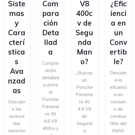
Siste
Com
V8
¿Efic
mas
para
400c
ienci
y
ción
v de
a en
Cara
Deta
Segu
un
cterí
llad
nda
Conv
stica
a
Man
ertib
s
o?
le?
Compar
Ava
ación
¿Buscas
Descubr
detallad
nzad
un
e la
a entre
Porsche
eficienci
as
el
Paname
a en
Porsche
Descubr
ra 4S
consum
Paname
e las
4.8 V8
o de
ra 4S
avanza
de
combus
4.8 V8
das
Segund
tible del
400cv y
caracter
a
BMW