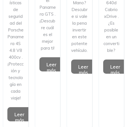
el
ísticas
Mano?
640d
Paname
de
Descubr
Cabrio
ra GTS .
segurid
e si vale
xDrive .
¡Descub
ad del
la pena
¿Es
re cuál
Porsche
invertir
posible
es el
Paname
en este
en un
mejor
ra 4S
potente
converti
para ti!
4.8 V8
vehículo.
ble?
400cv .
¡Protecc
Leer
Leer
Leer
más
ión y
más
más
tecnolo
gía en
cada
viaje!
Leer
más