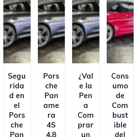
Segu
Pors
¿Val
Cons
rida
che
e la
umo
d en
Pan
Pen
de
el
ame
a
Com
Pors
ra
Com
bust
che
4S
prar
ible
Pan
4.8
un
del