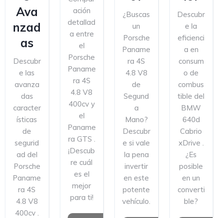
Ava
ación
¿Buscas
Descubr
detallad
nzad
un
e la
a entre
Porsche
eficienci
as
el
Paname
a en
Porsche
Descubr
ra 4S
consum
Paname
e las
4.8 V8
o de
ra 4S
avanza
de
combus
4.8 V8
das
Segund
tible del
400cv y
caracter
a
BMW
el
ísticas
Mano?
640d
Paname
de
Descubr
Cabrio
ra GTS .
segurid
e si vale
xDrive .
¡Descub
ad del
la pena
¿Es
re cuál
Porsche
invertir
posible
es el
Paname
en este
en un
mejor
ra 4S
potente
converti
para ti!
4.8 V8
vehículo.
ble?
400cv .