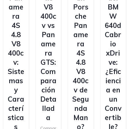
ame
V8
Pors
BM
ra
400c
che
W
4S
v vs
Pan
640d
4.8
Pan
ame
Cabr
V8
ame
ra
io
400c
ra
4S
xDri
v:
GTS:
4.8
ve:
Siste
Com
V8
¿Efic
mas
para
400c
ienci
y
ción
v de
a en
Cara
Deta
Segu
un
cterí
llad
nda
Conv
stica
a
Man
ertib
s
o?
le?
Compar