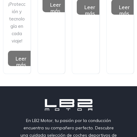
¡Protecc
Leer
Leer
Leer
más
ión y
más
más
tecnolo
gía en
cada
viaje!
Leer
más
En LB2 Motor, tu pasión por la conducción
encuentra su compañero perfecto. Descubre
una cuidada selección de coches deportivos de