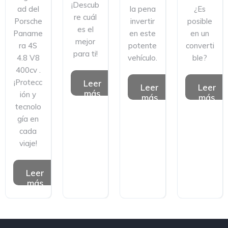
¡Descub
ad del
la pena
¿Es
re cuál
Porsche
invertir
posible
es el
Paname
en este
en un
mejor
ra 4S
potente
converti
para ti!
4.8 V8
vehículo.
ble?
400cv .
¡Protecc
Leer
Leer
Leer
más
ión y
más
más
tecnolo
gía en
cada
viaje!
Leer
más