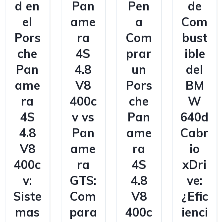
d en
Pan
Pen
de
el
ame
a
Com
Pors
ra
Com
bust
che
4S
prar
ible
Pan
4.8
un
del
ame
V8
Pors
BM
ra
400c
che
W
4S
v vs
Pan
640d
4.8
Pan
ame
Cabr
V8
ame
ra
io
400c
ra
4S
xDri
v:
GTS:
4.8
ve:
Siste
Com
V8
¿Efic
mas
para
400c
ienci