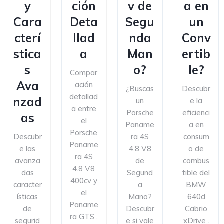
y
ción
v de
a en
Cara
Deta
Segu
un
cterí
llad
nda
Conv
stica
a
Man
ertib
s
o?
le?
Compar
Ava
ación
¿Buscas
Descubr
detallad
nzad
un
e la
a entre
Porsche
eficienci
as
el
Paname
a en
Porsche
Descubr
ra 4S
consum
Paname
e las
4.8 V8
o de
ra 4S
avanza
de
combus
4.8 V8
das
Segund
tible del
400cv y
caracter
a
BMW
el
ísticas
Mano?
640d
Paname
de
Descubr
Cabrio
ra GTS .
segurid
e si vale
xDrive .