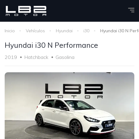
Inicio
Vehículos
Hyundai
i30
Hyundai i30 N Per
Hyundai i30 N Performance
2019
Hatchback
Gasolina