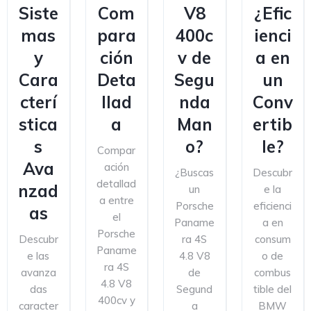
Siste
Com
V8
¿Efic
mas
para
400c
ienci
y
ción
v de
a en
Cara
Deta
Segu
un
cterí
llad
nda
Conv
stica
a
Man
ertib
s
o?
le?
Compar
Ava
ación
¿Buscas
Descubr
detallad
nzad
un
e la
a entre
Porsche
eficienci
as
el
Paname
a en
Porsche
Descubr
ra 4S
consum
Paname
e las
4.8 V8
o de
ra 4S
avanza
de
combus
4.8 V8
das
Segund
tible del
400cv y
caracter
a
BMW