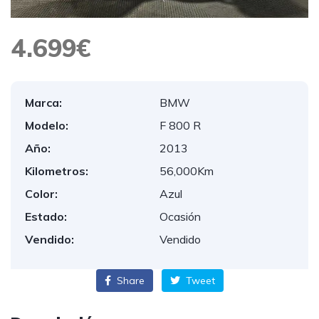
4.699€
Marca:
BMW
Modelo:
F 800 R
Año:
2013
Kilometros:
56,000Km
Color:
Azul
Estado:
Ocasión
Vendido:
Vendido
Share
Tweet