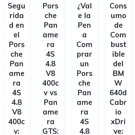
Segu
Pors
¿Val
Cons
rida
che
e la
umo
d en
Pan
Pen
de
el
ame
a
Com
Pors
ra
Com
bust
che
4S
prar
ible
Pan
4.8
un
del
ame
V8
Pors
BM
ra
400c
che
W
4S
v vs
Pan
640d
4.8
Pan
ame
Cabr
V8
ame
ra
io
400c
ra
4S
xDri
v:
GTS:
4.8
ve: