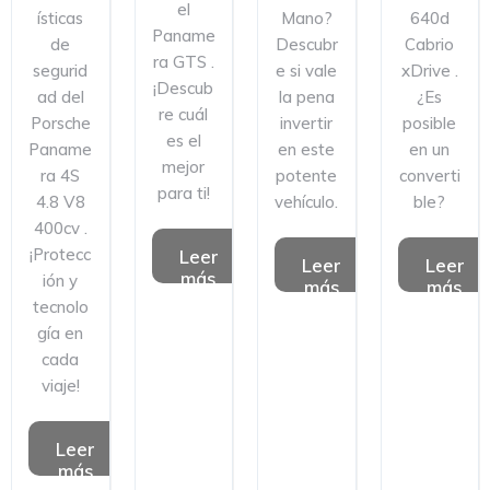
el
ísticas
Mano?
640d
Paname
de
Descubr
Cabrio
ra GTS .
segurid
e si vale
xDrive .
¡Descub
ad del
la pena
¿Es
re cuál
Porsche
invertir
posible
es el
Paname
en este
en un
mejor
ra 4S
potente
converti
para ti!
4.8 V8
vehículo.
ble?
400cv .
¡Protecc
Leer
Leer
Leer
más
ión y
más
más
tecnolo
gía en
cada
viaje!
Leer
más