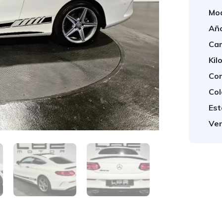
Mod
Año
Cam
Kil
Com
Col
Est
Ven