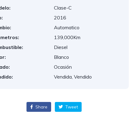
elo:
Clase-C
:
2016
bio:
Automatico
ometros:
139,000Km
bustible:
Diesel
or:
Blanco
ado:
Ocasión
dido:
Vendida, Vendido
Share
Tweet