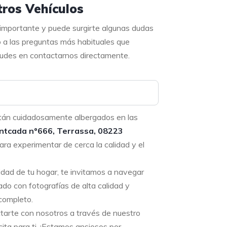
ros Vehículos
 importante y puede surgirte algunas dudas
o a las preguntas más habituales que
 dudes en contactarnos directamente.
tán cuidadosamente albergados en las
ntcada nº666, Terrassa, 08223
ara experimentar de cerca la calidad y el
didad de tu hogar, te invitamos a navegar
ado con fotografías de alta calidad y
completo.
ctarte con nosotros a través de nuestro
ta para ti. ¡Estamos ansiosos por