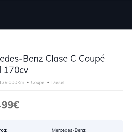
edes-Benz Clase C Coupé
 170cv
139,000Km
Coupe
Diesel
499€
ca:
Mercedes-Benz