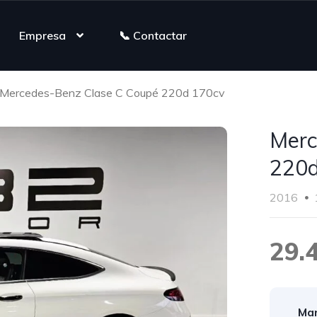
Empresa
📞 Contactar
Mercedes-Benz Clase C Coupé 220d 170cv
Merc
220d
2016
29.
Mar