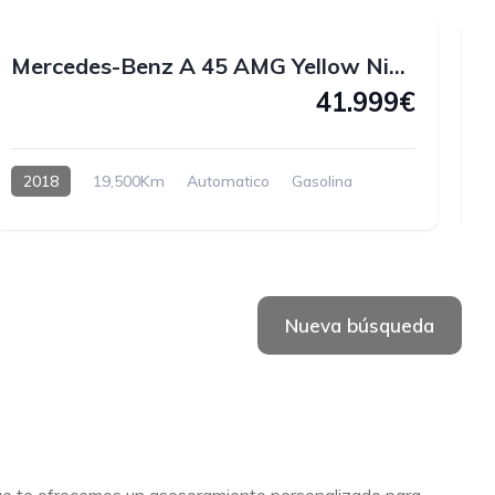
Mercedes-Benz A 45 AMG Yellow Night Edition 4MATIC 381 CV
41.999€
2018
19,500Km
Automatico
Gasolina
H
Nueva búsqueda