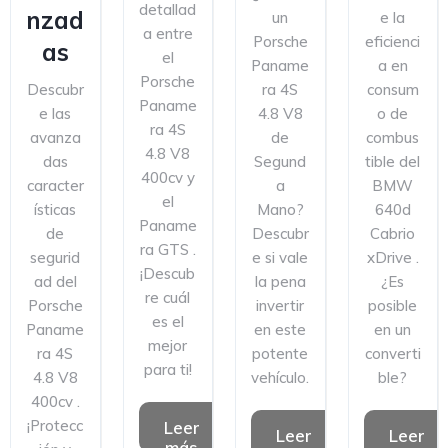
detallad
nzad
un
e la
a entre
Porsche
eficienci
as
el
Paname
a en
Porsche
Descubr
ra 4S
consum
Paname
e las
4.8 V8
o de
ra 4S
avanza
de
combus
4.8 V8
das
Segund
tible del
400cv y
caracter
a
BMW
el
ísticas
Mano?
640d
Paname
de
Descubr
Cabrio
ra GTS .
segurid
e si vale
xDrive .
¡Descub
ad del
la pena
¿Es
re cuál
Porsche
invertir
posible
es el
Paname
en este
en un
mejor
ra 4S
potente
converti
para ti!
4.8 V8
vehículo.
ble?
400cv .
¡Protecc
Leer
Leer
Leer
más