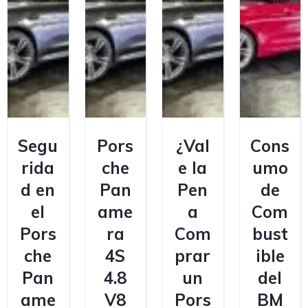
Segu
Pors
¿Val
Cons
rida
che
e la
umo
d en
Pan
Pen
de
el
ame
a
Com
Pors
ra
Com
bust
che
4S
prar
ible
Pan
4.8
un
del
ame
V8
Pors
BM