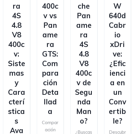
ra
400c
che
W
4S
v vs
Pan
640d
4.8
Pan
ame
Cabr
V8
ame
ra
io
400c
ra
4S
xDri
v:
GTS:
4.8
ve:
Siste
Com
V8
¿Efic
mas
para
400c
ienci
y
ción
v de
a en
Cara
Deta
Segu
un
cterí
llad
nda
Conv
stica
a
Man
ertib
s
o?
le?
Compar
Ava
ación
¿Buscas
Descubr