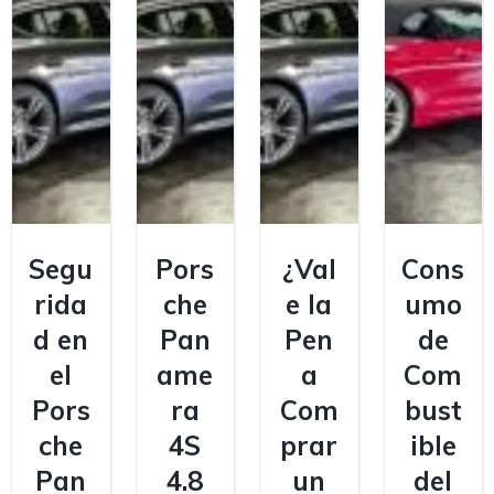
Segu
Pors
¿Val
Cons
rida
che
e la
umo
d en
Pan
Pen
de
el
ame
a
Com
Pors
ra
Com
bust
che
4S
prar
ible
Pan
4.8
un
del