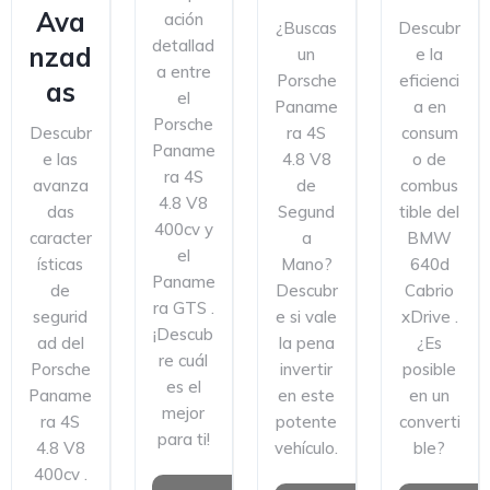
Ava
ación
¿Buscas
Descubr
detallad
nzad
un
e la
a entre
Porsche
eficienci
as
el
Paname
a en
Porsche
Descubr
ra 4S
consum
Paname
e las
4.8 V8
o de
ra 4S
avanza
de
combus
4.8 V8
das
Segund
tible del
400cv y
caracter
a
BMW
el
ísticas
Mano?
640d
Paname
de
Descubr
Cabrio
ra GTS .
segurid
e si vale
xDrive .
¡Descub
ad del
la pena
¿Es
re cuál
Porsche
invertir
posible
es el
Paname
en este
en un
mejor
ra 4S
potente
converti
para ti!
4.8 V8
vehículo.
ble?
400cv .