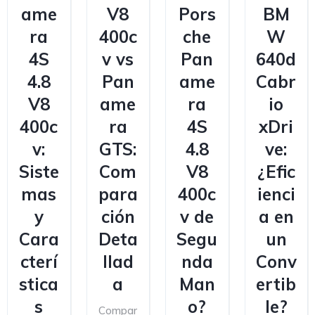
ame
V8
Pors
BM
ra
400c
che
W
4S
v vs
Pan
640d
4.8
Pan
ame
Cabr
V8
ame
ra
io
400c
ra
4S
xDri
v:
GTS:
4.8
ve:
Siste
Com
V8
¿Efic
mas
para
400c
ienci
y
ción
v de
a en
Cara
Deta
Segu
un
cterí
llad
nda
Conv
stica
a
Man
ertib
s
o?
le?
Compar