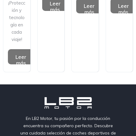
¡Protecc
Leer
Leer
Leer
más
ión y
más
más
tecnolo
gía en
cada
viaje!
Leer
más
En LB2 Motor, tu pasión por la conducción
encuentra su compañero perfecto. Descubre
una cuidada selección de coches deportivos de