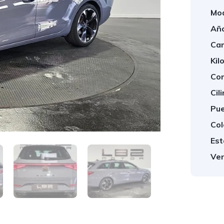
Mod
Año
Cam
Kil
Com
Cil
Pue
Col
Est
Ven