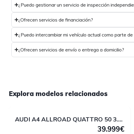
¿Puedo gestionar un servicio de inspección independi
¿Ofrecen servicios de financiación?
¿Puedo intercambiar mi vehículo actual como parte de
¿Ofrecen servicios de envío o entrega a domicilio?
1
Explora modelos relacionados
1
AUDI A4 ALLROAD QUATTRO 50 3.0 V6 TDI 286 CV
39.999€