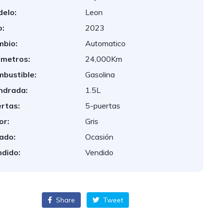
elo:
Leon
:
2023
bio:
Automatico
ometros:
24,000Km
bustible:
Gasolina
indrada:
1.5L
rtas:
5-puertas
or:
Gris
ado:
Ocasión
dido:
Vendido
Share
Tweet