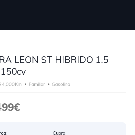
RA LEON ST HIBRIDO 1.5
 150cv
24,000Km
Familiar
Gasolina
499€
ca:
Cupra