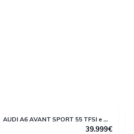
1
1
2
1
AUDI A6 AVANT SPORT 55 TFSI e QUATTRO 367 CV
39.999€