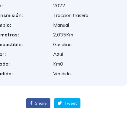
:
2022
nsmisión:
Tracción trasera
bio:
Manual
ometros:
2,035Km
bustible:
Gasolina
or:
Azul
ado:
Km0
dido:
Vendido
Share
Tweet