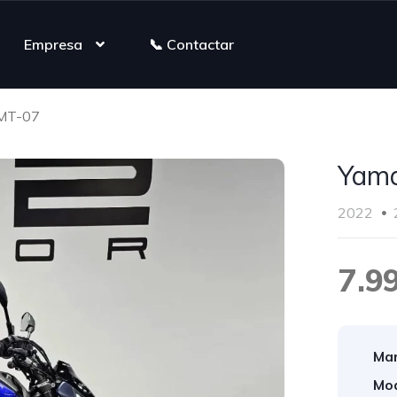
Empresa
📞 Contactar
MT-07
Yam
2022
7.9
Mar
Mod