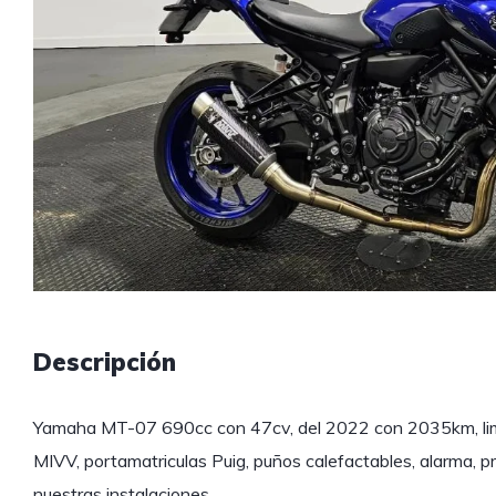
Descripción
Yamaha MT-07 690cc con 47cv, del 2022 con 2035km, lim
MIVV, portamatriculas Puig, puños calefactables, alarma, p
nuestras instalaciones.