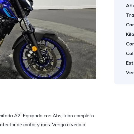
Año
Tra
Cam
Kil
Com
Col
Est
Ven
itada A2. Equipada con Abs, tubo completo
rotector de motor y mas. Venga a verla a