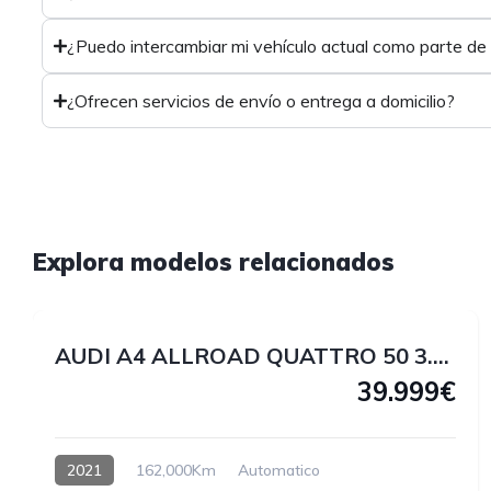
¿Puedo intercambiar mi vehículo actual como parte de
¿Ofrecen servicios de envío o entrega a domicilio?
1
Explora modelos relacionados
1
AUDI A4 ALLROAD QUATTRO 50 3.0 V6 TDI 286 CV
39.999€
2021
162,000Km
Automatico