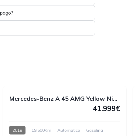
 pago?
1
1
Mercedes-Benz A 45 AMG Yellow Night Edition 4MATIC 381 CV
41.999€
2018
19,500Km
Automatico
Gasolina