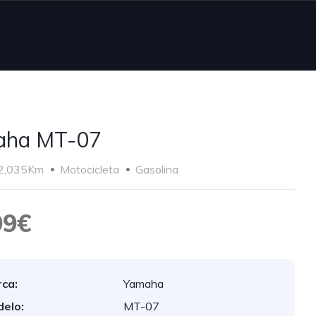
aha MT-07
2,035Km
Motocicleta
Gasolina
99€
ca:
Yamaha
elo:
MT-07