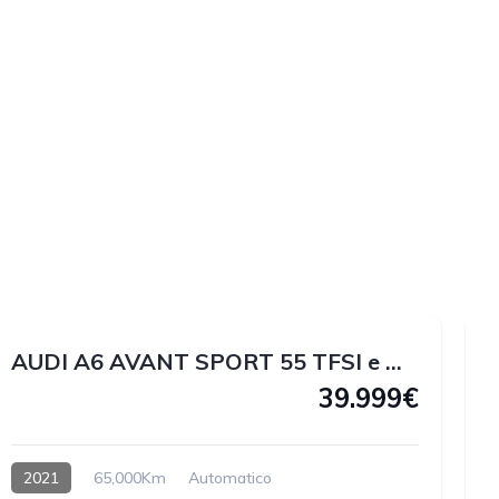
1
1
2
1
AUDI A6 AVANT SPORT 55 TFSI e QUATTRO 367 CV
39.999€
2021
65,000Km
Automatico