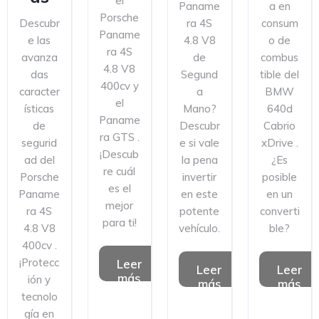
el
Paname
a en
Porsche
Descubr
ra 4S
consum
Paname
e las
4.8 V8
o de
ra 4S
avanza
de
combus
4.8 V8
das
Segund
tible del
400cv y
caracter
a
BMW
el
ísticas
Mano?
640d
Paname
de
Descubr
Cabrio
ra GTS .
segurid
e si vale
xDrive .
¡Descub
ad del
la pena
¿Es
re cuál
Porsche
invertir
posible
es el
Paname
en este
en un
mejor
ra 4S
potente
converti
para ti!
4.8 V8
vehículo.
ble?
400cv .
¡Protecc
Leer
Leer
Leer
más
ión y
más
más
tecnolo
gía en