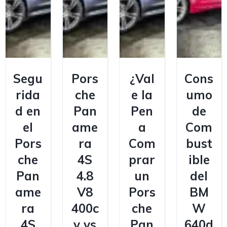
Segu
Pors
¿Val
Cons
rida
che
e la
umo
d en
Pan
Pen
de
el
ame
a
Com
Pors
ra
Com
bust
che
4S
prar
ible
Pan
4.8
un
del
ame
V8
Pors
BM
ra
400c
che
W
4S
v vs
Pan
640d