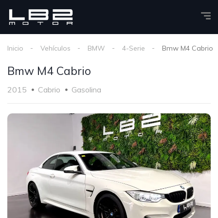
Inicio
Vehículos
BMW
4-Serie
Bmw M4 Cabrio
Bmw M4 Cabrio
2015
Cabrio
Gasolina