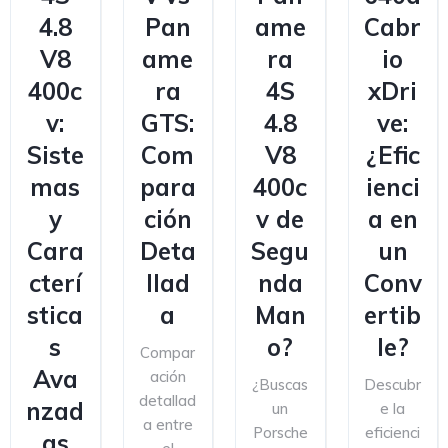
4.8
Pan
ame
Cabr
V8
ame
ra
io
400c
ra
4S
xDri
v:
GTS:
4.8
ve:
Siste
Com
V8
¿Efic
mas
para
400c
ienci
y
ción
v de
a en
Cara
Deta
Segu
un
cterí
llad
nda
Conv
stica
a
Man
ertib
s
o?
le?
Compar
Ava
ación
¿Buscas
Descubr
detallad
nzad
un
e la
a entre
Porsche
eficienci
as