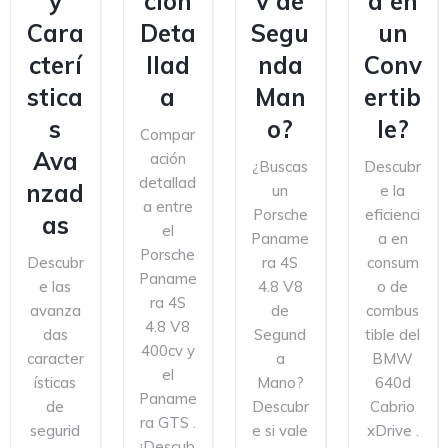
y
ción
v de
a en
Cara
Deta
Segu
un
cterí
llad
nda
Conv
stica
a
Man
ertib
s
o?
le?
Compar
Ava
ación
¿Buscas
Descubr
detallad
nzad
un
e la
a entre
Porsche
eficienci
as
el
Paname
a en
Porsche
Descubr
ra 4S
consum
Paname
e las
4.8 V8
o de
ra 4S
avanza
de
combus
4.8 V8
das
Segund
tible del
400cv y
caracter
a
BMW
el
ísticas
Mano?
640d
Paname
de
Descubr
Cabrio
ra GTS .
segurid
e si vale
xDrive .
¡Descub