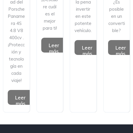
ad del
la pena
¿Es
re cuál
Porsche
invertir
posible
es el
Paname
en este
en un
mejor
ra 4S
potente
converti
para ti!
4.8 V8
vehículo.
ble?
400cv .
¡Protecc
Leer
Leer
Leer
más
ión y
más
más
tecnolo
gía en
cada
viaje!
Leer
más