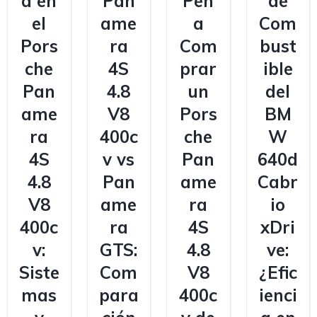
d en
Pan
Pen
de
el
ame
a
Com
Pors
ra
Com
bust
che
4S
prar
ible
Pan
4.8
un
del
ame
V8
Pors
BM
ra
400c
che
W
4S
v vs
Pan
640d
4.8
Pan
ame
Cabr
V8
ame
ra
io
400c
ra
4S
xDri
v:
GTS:
4.8
ve:
Siste
Com
V8
¿Efic
mas
para
400c
ienci