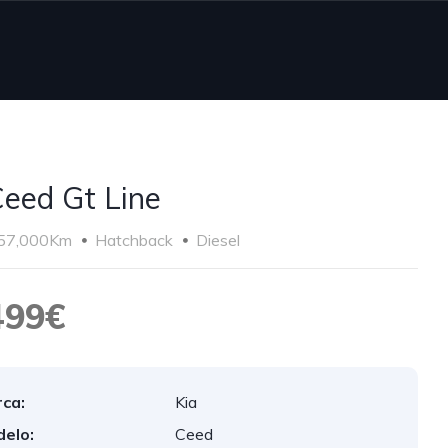
Ceed Gt Line
57,000Km
Hatchback
Diesel
499€
ca:
Kia
elo:
Ceed