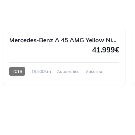
1
1
Mercedes-Benz A 45 AMG Yellow Night Edition 4MATIC 381 CV
41.999€
2018
19,500Km
Automatico
Gasolina