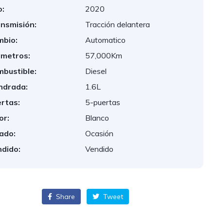
:
2020
nsmisión:
Tracción delantera
bio:
Automatico
ometros:
57,000Km
bustible:
Diesel
indrada:
1.6L
rtas:
5-puertas
or:
Blanco
ado:
Ocasión
dido:
Vendido
Share
Tweet