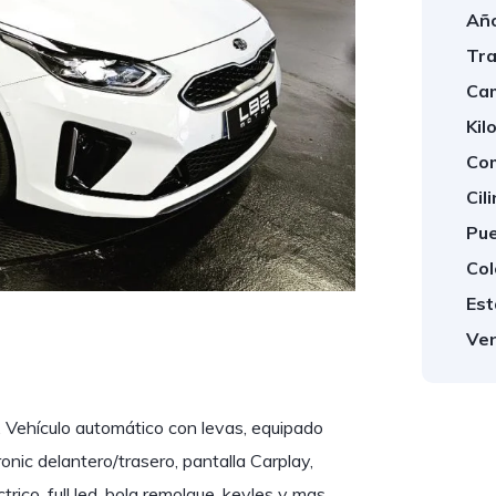
Año
Tra
Cam
Kil
Com
Cil
Pue
Col
Est
Ven
 Vehículo automático con levas, equipado
onic delantero/trasero, pantalla Carplay,
rico, full led, bola remolque, keyles y mas.