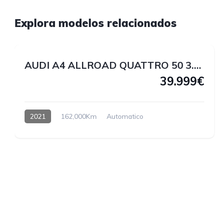
1
Explora modelos relacionados
1
AUDI A4 ALLROAD QUATTRO 50 3.0 V6 TDI 286 CV
39.999€
2021
162,000Km
Automatico