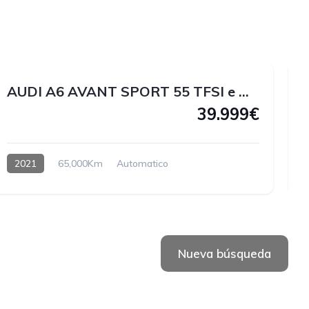
1
1
2
1
AUDI A6 AVANT SPORT 55 TFSI e QUATTRO 367 CV
39.999€
2021
65,000Km
Automatico
Hybrido enchufable
Nueva búsqueda