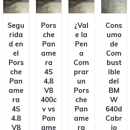
Segu
Pors
¿Val
Cons
rida
che
e la
umo
d en
Pan
Pen
de
el
ame
a
Com
Pors
ra
Com
bust
che
4S
prar
ible
Pan
4.8
un
del
ame
V8
Pors
BM
ra
400c
che
W
4S
v vs
Pan
640d
4.8
Pan
ame
Cabr
V8
ame
ra
io