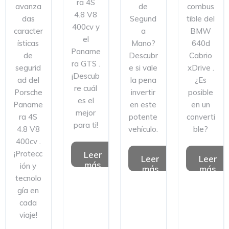
ra 4S
avanza
de
combus
4.8 V8
das
Segund
tible del
400cv y
caracter
a
BMW
el
ísticas
Mano?
640d
Paname
de
Descubr
Cabrio
ra GTS .
segurid
e si vale
xDrive .
¡Descub
ad del
la pena
¿Es
re cuál
Porsche
invertir
posible
es el
Paname
en este
en un
mejor
ra 4S
potente
converti
para ti!
4.8 V8
vehículo.
ble?
400cv .
¡Protecc
Leer
Leer
Leer
más
ión y
más
más
tecnolo
gía en
cada
viaje!