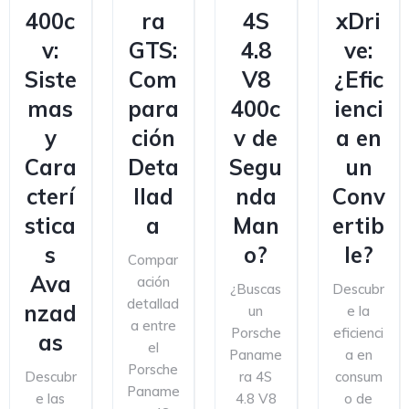
400c
ra
4S
xDri
v:
GTS:
4.8
ve:
Siste
Com
V8
¿Efic
mas
para
400c
ienci
y
ción
v de
a en
Cara
Deta
Segu
un
cterí
llad
nda
Conv
stica
a
Man
ertib
s
o?
le?
Compar
Ava
ación
¿Buscas
Descubr
detallad
nzad
un
e la
a entre
Porsche
eficienci
as
el
Paname
a en
Porsche
Descubr
ra 4S
consum
Paname
e las
4.8 V8
o de