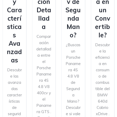
y
ción
v de
a en
Cara
Deta
Segu
un
cterí
llad
nda
Conv
stica
a
Man
ertib
s
o?
le?
Compar
Ava
ación
¿Buscas
Descubr
detallad
nzad
un
e la
a entre
Porsche
eficienci
as
el
Paname
a en
Porsche
Descubr
ra 4S
consum
Paname
e las
4.8 V8
o de
ra 4S
avanza
de
combus
4.8 V8
das
Segund
tible del
400cv y
caracter
a
BMW
el
ísticas
Mano?
640d
Paname
de
Descubr
Cabrio
ra GTS .
segurid
e si vale
xDrive .