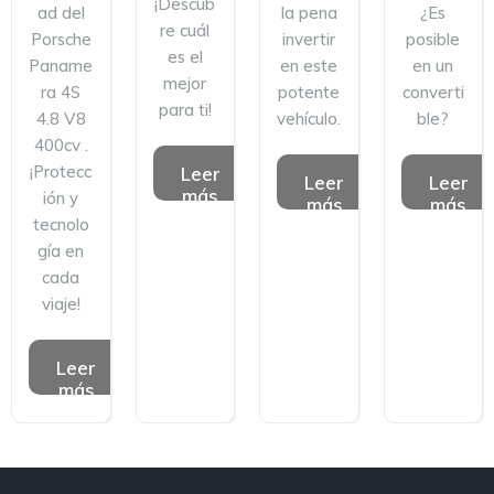
¡Descub
ad del
la pena
¿Es
re cuál
Porsche
invertir
posible
es el
Paname
en este
en un
mejor
ra 4S
potente
converti
para ti!
4.8 V8
vehículo.
ble?
400cv .
¡Protecc
Leer
Leer
Leer
más
ión y
más
más
tecnolo
gía en
cada
viaje!
Leer
más