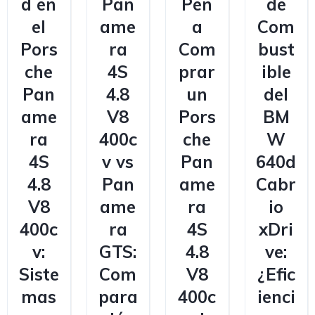
d en
Pan
Pen
de
el
ame
a
Com
Pors
ra
Com
bust
che
4S
prar
ible
Pan
4.8
un
del
ame
V8
Pors
BM
ra
400c
che
W
4S
v vs
Pan
640d
4.8
Pan
ame
Cabr
V8
ame
ra
io
400c
ra
4S
xDri
v:
GTS:
4.8
ve:
Siste
Com
V8
¿Efic
mas
para
400c
ienci