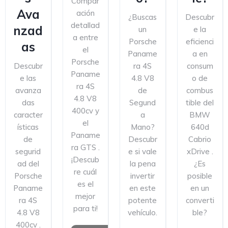
Compar
Ava
ación
¿Buscas
Descubr
detallad
nzad
un
e la
a entre
Porsche
eficienci
as
el
Paname
a en
Porsche
Descubr
ra 4S
consum
Paname
e las
4.8 V8
o de
ra 4S
avanza
de
combus
4.8 V8
das
Segund
tible del
400cv y
caracter
a
BMW
el
ísticas
Mano?
640d
Paname
de
Descubr
Cabrio
ra GTS .
segurid
e si vale
xDrive .
¡Descub
ad del
la pena
¿Es
re cuál
Porsche
invertir
posible
es el
Paname
en este
en un
mejor
ra 4S
potente
converti
para ti!
4.8 V8
vehículo.
ble?
400cv .