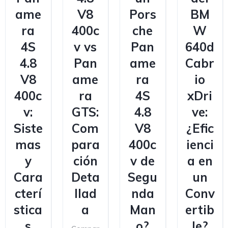
ame
V8
Pors
BM
ra
400c
che
W
4S
v vs
Pan
640d
4.8
Pan
ame
Cabr
V8
ame
ra
io
400c
ra
4S
xDri
v:
GTS:
4.8
ve:
Siste
Com
V8
¿Efic
mas
para
400c
ienci
y
ción
v de
a en
Cara
Deta
Segu
un
cterí
llad
nda
Conv
stica
a
Man
ertib
s
o?
le?