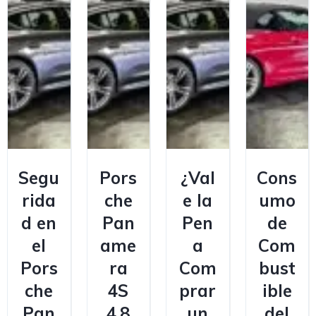
Segu
Pors
¿Val
Cons
rida
che
e la
umo
d en
Pan
Pen
de
el
ame
a
Com
Pors
ra
Com
bust
che
4S
prar
ible
Pan
4.8
un
del