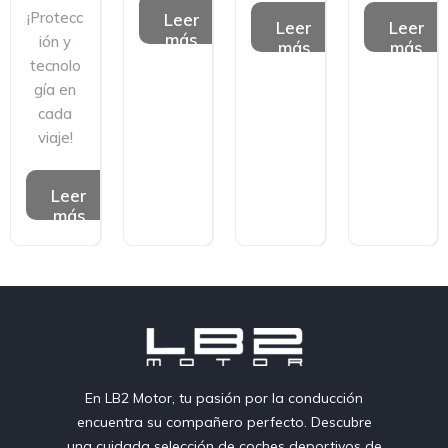
¡Protecc
Leer
Leer
Leer
más
ión y
más
más
tecnolo
gía en
cada
viaje!
Leer
más
En LB2 Motor, tu pasión por la conducción
encuentra su compañero perfecto. Descubre
una cuidada selección de coches deportivos de