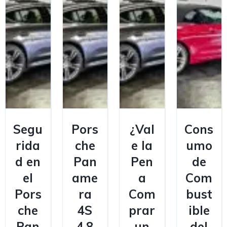
Segu
Pors
¿Val
Cons
rida
che
e la
umo
d en
Pan
Pen
de
el
ame
a
Com
Pors
ra
Com
bust
che
4S
prar
ible
Pan
4.8
un
del