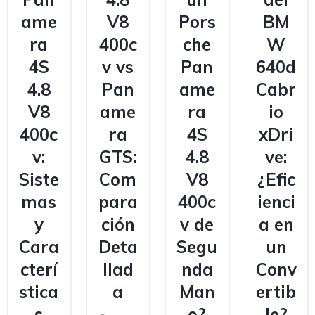
ame
V8
Pors
BM
ra
400c
che
W
4S
v vs
Pan
640d
4.8
Pan
ame
Cabr
V8
ame
ra
io
400c
ra
4S
xDri
v:
GTS:
4.8
ve:
Siste
Com
V8
¿Efic
mas
para
400c
ienci
y
ción
v de
a en
Cara
Deta
Segu
un
cterí
llad
nda
Conv
stica
a
Man
ertib
s
o?
le?