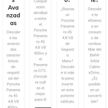
Compar
Ava
ación
¿Buscas
Descubr
detallad
nzad
un
e la
a entre
Porsche
eficienci
as
el
Paname
a en
Porsche
Descubr
ra 4S
consum
Paname
e las
4.8 V8
o de
ra 4S
avanza
de
combus
4.8 V8
das
Segund
tible del
400cv y
caracter
a
BMW
el
ísticas
Mano?
640d
Paname
de
Descubr
Cabrio
ra GTS .
segurid
e si vale
xDrive .
¡Descub
ad del
la pena
¿Es
re cuál
Porsche
invertir
posible
es el
Paname
en este
en un
mejor
ra 4S
potente
converti
para ti!
4.8 V8
vehículo.
ble?
400cv .