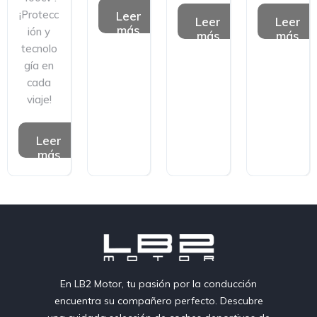
¡Protecc
Leer
Leer
Leer
más
ión y
más
más
tecnolo
gía en
cada
viaje!
Leer
más
En LB2 Motor, tu pasión por la conducción
encuentra su compañero perfecto. Descubre