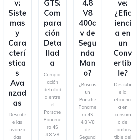
v:
GTS:
4.8
ve:
Siste
Com
V8
¿Efic
mas
para
400c
ienci
y
ción
v de
a en
Cara
Deta
Segu
un
cterí
llad
nda
Conv
stica
a
Man
ertib
s
o?
le?
Compar
Ava
ación
¿Buscas
Descubr
detallad
nzad
un
e la
a entre
Porsche
eficienci
as
el
Paname
a en
Porsche
Descubr
ra 4S
consum
Paname
e las
4.8 V8
o de
ra 4S
avanza
de
combus
4.8 V8
das
Segund
tible del