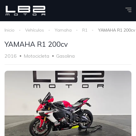
Inicio
Vehículos
Yamaha
R1
YAMAHA R1 200cv
YAMAHA R1 200cv
2016
Motocicleta
Gasolina