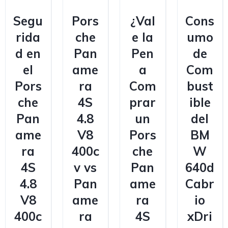
Segu
Pors
¿Val
Cons
rida
che
e la
umo
d en
Pan
Pen
de
el
ame
a
Com
Pors
ra
Com
bust
che
4S
prar
ible
Pan
4.8
un
del
ame
V8
Pors
BM
ra
400c
che
W
4S
v vs
Pan
640d
4.8
Pan
ame
Cabr
V8
ame
ra
io
400c
ra
4S
xDri