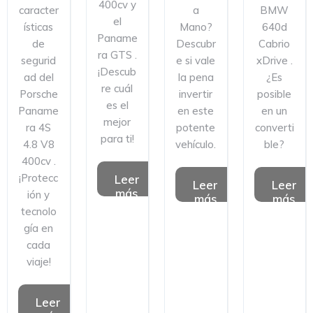
400cv y
caracter
a
BMW
el
ísticas
Mano?
640d
Paname
de
Descubr
Cabrio
ra GTS .
segurid
e si vale
xDrive .
¡Descub
ad del
la pena
¿Es
re cuál
Porsche
invertir
posible
es el
Paname
en este
en un
mejor
ra 4S
potente
converti
para ti!
4.8 V8
vehículo.
ble?
400cv .
¡Protecc
Leer
Leer
Leer
más
ión y
más
más
tecnolo
gía en
cada
viaje!
Leer