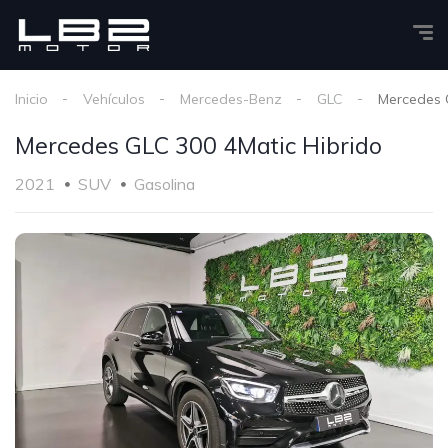
Inicio
Vehículos
Mercedes-Benz
GLC
Mercedes 
Mercedes GLC 300 4Matic Hibrido
2021
SUV
Gasolina