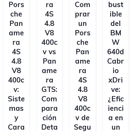
Pors
ra
Com
bust
che
4S
prar
ible
Pan
4.8
un
del
ame
V8
Pors
BM
ra
400c
che
W
4S
v vs
Pan
640d
4.8
Pan
ame
Cabr
V8
ame
ra
io
400c
ra
4S
xDri
v:
GTS:
4.8
ve:
Siste
Com
V8
¿Efic
mas
para
400c
ienci
y
ción
v de
a en
Cara
Deta
Segu
un