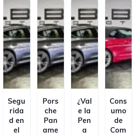
Segu
Pors
¿Val
Cons
rida
che
e la
umo
d en
Pan
Pen
de
el
ame
a
Com