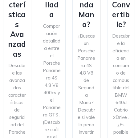
cterí
llad
nda
Conv
stica
a
Man
ertib
s
o?
le?
Compar
Ava
ación
¿Buscas
Descubr
detallad
nzad
un
e la
a entre
Porsche
eficienci
as
el
Paname
a en
Porsche
Descubr
ra 4S
consum
Paname
e las
4.8 V8
o de
ra 4S
avanza
de
combus
4.8 V8
das
Segund
tible del
400cv y
caracter
a
BMW
el
ísticas
Mano?
640d
Paname
de
Descubr
Cabrio
ra GTS .
segurid
e si vale
xDrive .
¡Descub
ad del
la pena
¿Es
re cuál
Porsche
invertir
posible
es el