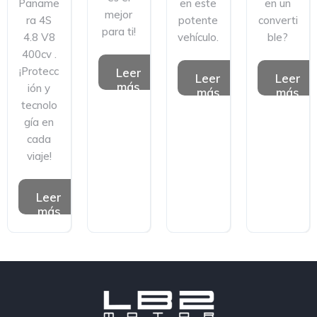
Paname
en este
en un
mejor
ra 4S
potente
converti
para ti!
4.8 V8
vehículo.
ble?
400cv .
¡Protecc
Leer
Leer
Leer
más
ión y
más
más
tecnolo
gía en
cada
viaje!
Leer
más