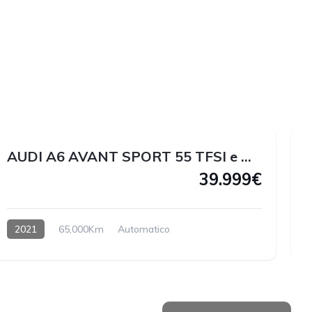
1
1
2
1
AUDI A6 AVANT SPORT 55 TFSI e QUATTRO 367 CV
39.999€
2021
65,000Km
Automatico
Hybrido enchufable