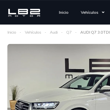
Inicio
Vehículos
Inicio
Vehículos
Audi
Q7
AUDI Q7 3.0TD