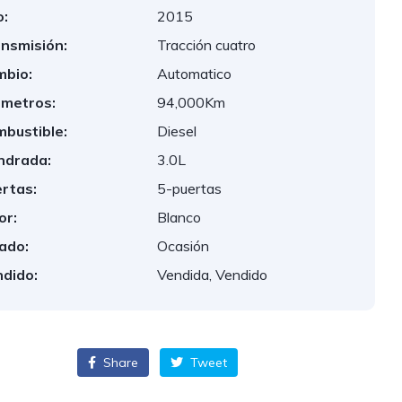
:
2015
nsmisión:
Tracción cuatro
bio:
Automatico
ometros:
94,000Km
bustible:
Diesel
indrada:
3.0L
rtas:
5-puertas
or:
Blanco
ado:
Ocasión
dido:
Vendida, Vendido
Share
Tweet