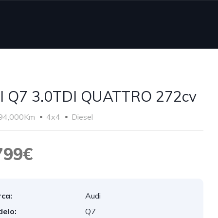
I Q7 3.0TDI QUATTRO 272cv
94,000Km
4x4
Diesel
799€
ca:
Audi
elo:
Q7