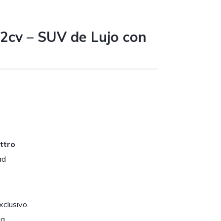
cv – SUV de Lujo con
ttro
ad
clusivo.
a.