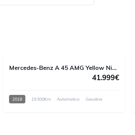
1
1
Mercedes-Benz A 45 AMG Yellow Night Edition 4MATIC 381 CV
41.999€
2018
19,500Km
Automatico
Gasolina