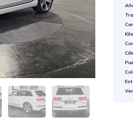
Año
Tra
Cam
Kil
Com
Cil
Pue
Col
Est
Ven