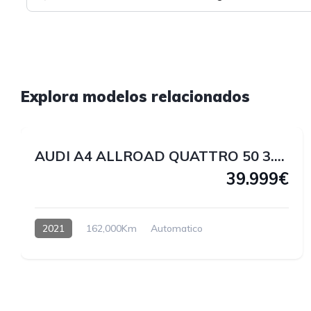
1
Explora modelos relacionados
1
AUDI A4 ALLROAD QUATTRO 50 3.0 V6 TDI 286 CV
39.999€
2021
162,000Km
Automatico