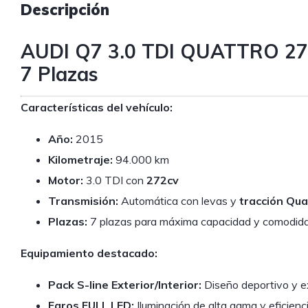
Descripción
AUDI Q7 3.0 TDI QUATTRO 272
7 Plazas
Características del vehículo:
Año:
2015
Kilometraje:
94.000 km
Motor:
3.0 TDI con
272cv
Transmisión:
Automática con levas y
tracción Qua
Plazas:
7 plazas para máxima capacidad y comodid
Equipamiento destacado:
Pack S-line Exterior/Interior:
Diseño deportivo y ex
Faros FULL LED:
Iluminación de alta gama y eficienci