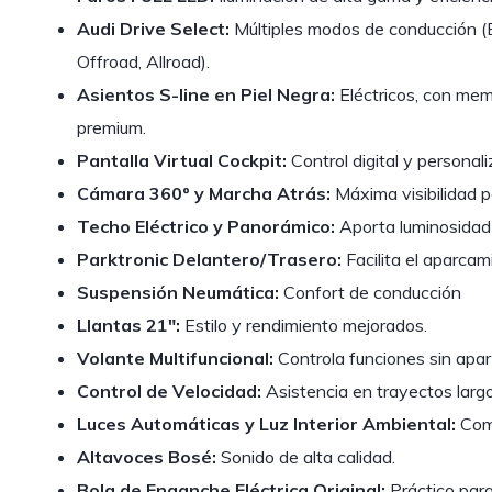
Audi Drive Select:
Múltiples modos de conducción (Ef
Offroad, Allroad).
Asientos S-line en Piel Negra:
Eléctricos, con mem
premium.
Pantalla Virtual Cockpit:
Control digital y personali
Cámara 360º y Marcha Atrás:
Máxima visibilidad 
Techo Eléctrico y Panorámico:
Aporta luminosidad y
Parktronic Delantero/Trasero:
Facilita el aparcam
Suspensión Neumática:
Confort de conducción
Llantas 21″:
Estilo y rendimiento mejorados.
Volante Multifuncional:
Controla funciones sin aparta
Control de Velocidad:
Asistencia en trayectos largo
Luces Automáticas y Luz Interior Ambiental:
Como
Altavoces Bosé:
Sonido de alta calidad.
Bola de Enganche Eléctrica Original:
Práctico para