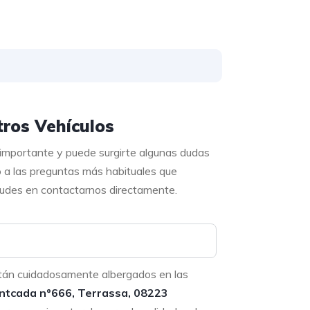
ros Vehículos
 importante y puede surgirte algunas dudas
o a las preguntas más habituales que
 dudes en contactarnos directamente.
tán cuidadosamente albergados en las
ntcada nº666, Terrassa, 08223