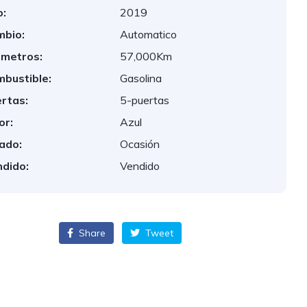
:
2019
bio:
Automatico
ometros:
57,000Km
bustible:
Gasolina
rtas:
5-puertas
or:
Azul
ado:
Ocasión
dido:
Vendido
Share
Tweet