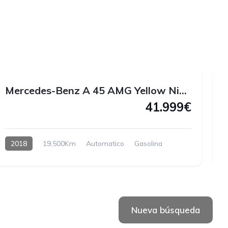
1
1
1
2
Mercedes-Benz A 45 AMG Yellow Night Edition 4MATIC 381 CV
41.999€
2018
19,500Km
Automatico
Gasolina
H
Nueva búsqueda