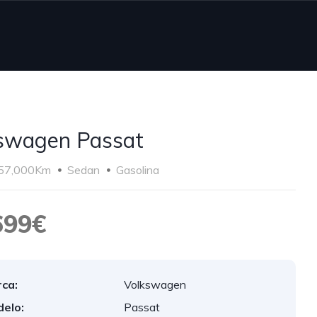
swagen Passat
57,000Km
Sedan
Gasolina
699€
ca:
Volkswagen
elo:
Passat