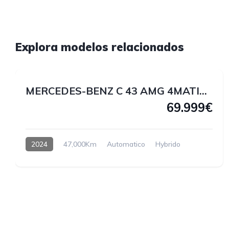
1
Explora modelos relacionados
1
MERCEDES-BENZ C 43 AMG 4MATIC 408 CV
69.999€
2024
47,000Km
Automatico
Hybrido