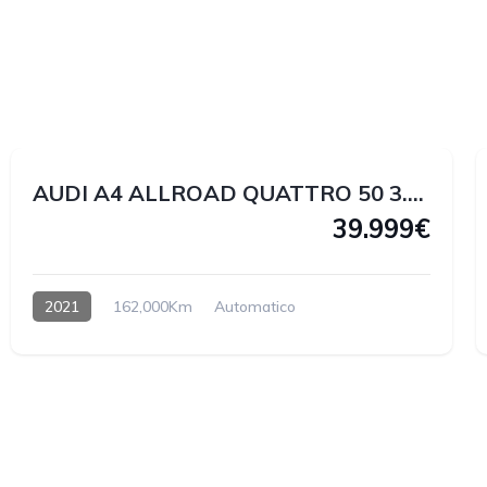
1
1
AUDI A4 ALLROAD QUATTRO 50 3.0 V6 TDI 286 CV
39.999€
2021
162,000Km
Automatico