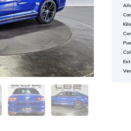
Año
Cam
Kil
Com
Pue
Col
Est
Ven