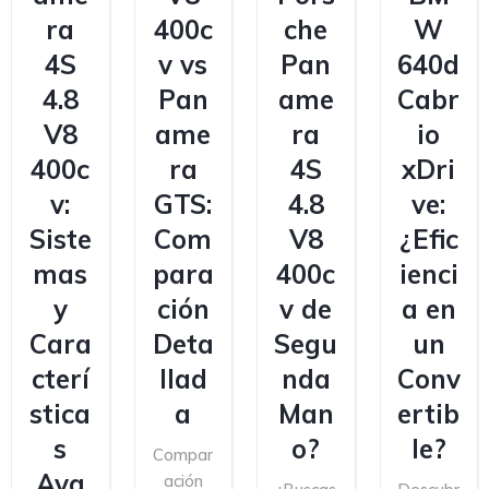
ra
400c
che
W
4S
v vs
Pan
640d
4.8
Pan
ame
Cabr
V8
ame
ra
io
400c
ra
4S
xDri
v:
GTS:
4.8
ve:
Siste
Com
V8
¿Efic
mas
para
400c
ienci
y
ción
v de
a en
Cara
Deta
Segu
un
cterí
llad
nda
Conv
stica
a
Man
ertib
s
o?
le?
Compar
Ava
ación