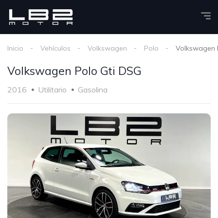
Inicio
Vehículos
Volkswagen
Polo
Volkswagen 
Volkswagen Polo Gti DSG
2016
Utilitario
Gasolina