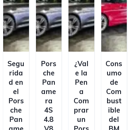
Segu
Pors
¿Val
Cons
rida
che
e la
umo
d en
Pan
Pen
de
el
ame
a
Com
Pors
ra
Com
bust
che
4S
prar
ible
Pan
4.8
un
del
ame
V8
Pors
BM