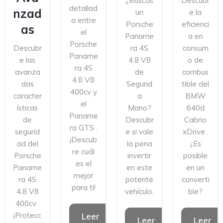
¿Buscas
Descubr
detallad
nzad
un
e la
a entre
Porsche
eficienci
as
el
Paname
a en
Porsche
Descubr
ra 4S
consum
Paname
e las
4.8 V8
o de
ra 4S
avanza
de
combus
4.8 V8
das
Segund
tible del
400cv y
caracter
a
BMW
el
ísticas
Mano?
640d
Paname
de
Descubr
Cabrio
ra GTS .
segurid
e si vale
xDrive .
¡Descub
ad del
la pena
¿Es
re cuál
Porsche
invertir
posible
es el
Paname
en este
en un
mejor
ra 4S
potente
converti
para ti!
4.8 V8
vehículo.
ble?
400cv .
¡Protecc
Leer
Leer
Leer