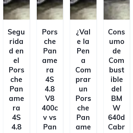
Segu
Pors
¿Val
Cons
rida
che
e la
umo
d en
Pan
Pen
de
el
ame
a
Com
Pors
ra
Com
bust
che
4S
prar
ible
Pan
4.8
un
del
ame
V8
Pors
BM
ra
400c
che
W
4S
v vs
Pan
640d
4.8
Pan
ame
Cabr