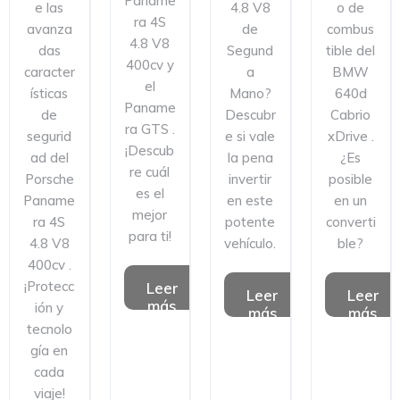
Paname
e las
4.8 V8
o de
ra 4S
avanza
de
combus
4.8 V8
das
Segund
tible del
400cv y
caracter
a
BMW
el
ísticas
Mano?
640d
Paname
de
Descubr
Cabrio
ra GTS .
segurid
e si vale
xDrive .
¡Descub
ad del
la pena
¿Es
re cuál
Porsche
invertir
posible
es el
Paname
en este
en un
mejor
ra 4S
potente
converti
para ti!
4.8 V8
vehículo.
ble?
400cv .
¡Protecc
Leer
Leer
Leer
más
ión y
más
más
tecnolo
gía en
cada
viaje!