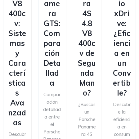
V8
ame
ra
io
400c
ra
4S
xDri
v:
GTS:
4.8
ve:
Siste
Com
V8
¿Efic
mas
para
400c
ienci
y
ción
v de
a en
Cara
Deta
Segu
un
cterí
llad
nda
Conv
stica
a
Man
ertib
s
o?
le?
Compar
Ava
ación
¿Buscas
Descubr
detallad
nzad
un
e la
a entre
Porsche
eficienci
as
el
Paname
a en
Porsche
Descubr
ra 4S
consum