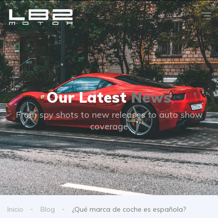
Our Latest
News
From spy shots to new releases to auto show
coverage
Inicio
Blog
¿Qué marca de coche es española?