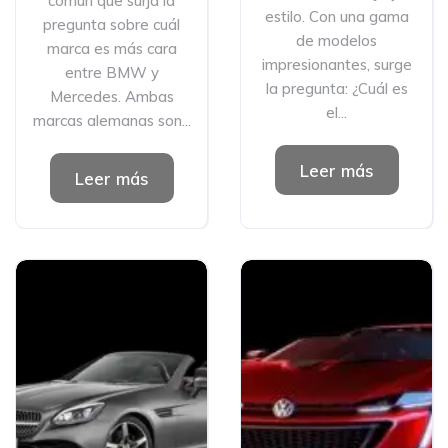
común que surja la
estilo. Con una gama
pregunta sobre cuál
de modelos
marca es más cara
impresionantes, surge
entre BMW y
la pregunta: ¿Cuál es
Mercedes. Ambas
el...
marcas alemanas son...
Leer más
Leer más