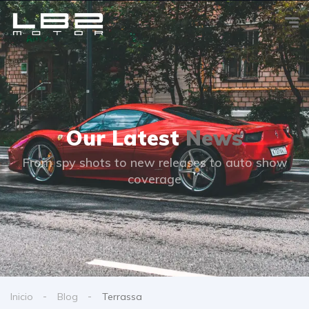
Our Latest
News
From spy shots to new releases to auto show
coverage
Inicio
Blog
Terrassa