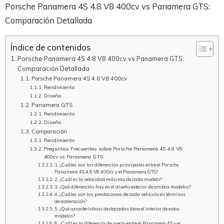
Porsche Panamera 4S 4.8 V8 400cv vs Panamera GTS:
Comparación Detallada
Índice de contenidos
Porsche Panamera 4S 4.8 V8 400cv vs Panamera GTS:
Comparación Detallada
Porsche Panamera 4S 4.8 V8 400cv
Rendimiento
Diseño
Panamera GTS
Rendimiento
Diseño
Comparación
Rendimiento
Preguntas Frecuentes sobre Porsche Panamera 4S 4.8 V8
400cv vs Panamera GTS
1. ¿Cuáles son las diferencias principales entre el Porsche
Panamera 4S 4.8 V8 400cv y el Panamera GTS?
2. ¿Cuál es la velocidad máxima de cada modelo?
3. ¿Qué diferencias hay en el diseño exterior de ambos modelos?
4. ¿Cuáles son las prestaciones de cada vehículo en términos
de aceleración?
5. ¿Qué características destacadas tiene el interior de estos
modelos?
6. ¿Cuál es la diferencia de precio entre el Panamera 4S y el