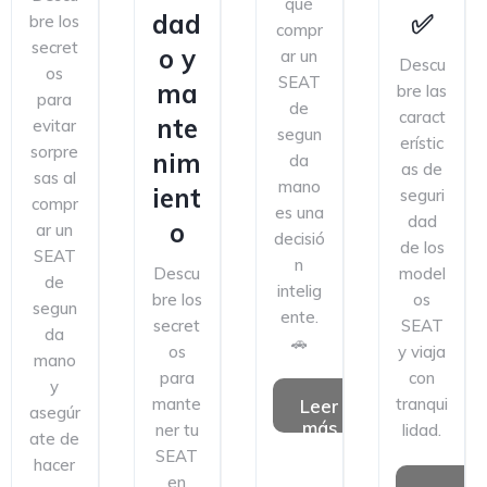
qué
dad
✅
bre los
compr
secret
o y
ar un
Descu
os
SEAT
ma
bre las
para
de
caract
nte
evitar
segun
erístic
sorpre
nim
da
as de
sas al
mano
ient
seguri
compr
es una
dad
o
ar un
decisió
de los
SEAT
n
Descu
model
de
intelig
bre los
os
segun
ente.
secret
SEAT
da
🚗
os
y viaja
mano
para
con
y
mante
tranqui
Leer
asegúr
más
ner tu
lidad.
ate de
SEAT
hacer
en