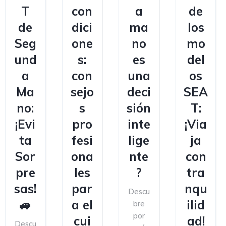
T
con
a
de
de
dici
ma
los
Seg
one
no
mo
und
s:
es
del
a
con
una
os
Ma
sejo
deci
SEA
no:
s
sión
T:
¡Evi
pro
inte
¡Via
ta
fesi
lige
ja
Sor
ona
nte
con
pre
les
?
tra
sas!
par
nqu
Descu
🚙
a el
ilid
bre
por
cui
ad!
Descu