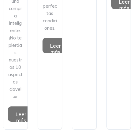
una
Leer
perfec
más
compr
tas
a
condici
intelig
ones.
ente.
¡No te
pierda
Leer
más
s
nuestr
os 10
aspect
os
clave!
🚙
Leer
más