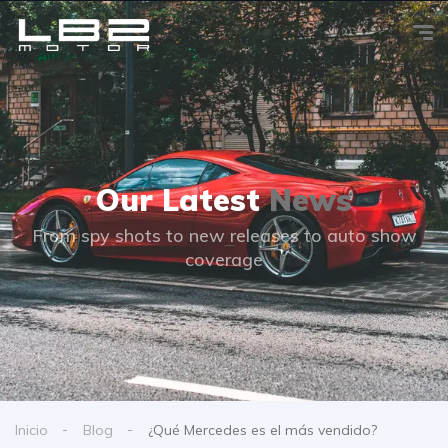
Our Latest
News
From spy shots to new releases to auto show
coverage
Inicio
Blog
¿Qué Mercedes es el más vendido?